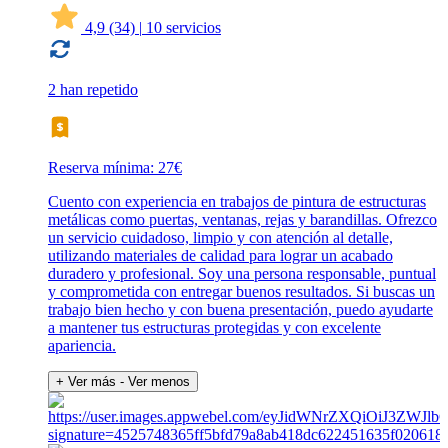
4,9
(34)
|
10 servicios
2 han repetido
Reserva mínima: 27€
Cuento con experiencia en trabajos de pintura de estructuras
metálicas como puertas, ventanas, rejas y barandillas. Ofrezco
un servicio cuidadoso, limpio y con atención al detalle,
utilizando materiales de calidad para lograr un acabado
duradero y profesional. Soy una persona responsable, puntual
y comprometida con entregar buenos resultados. Si buscas un
trabajo bien hecho y con buena presentación, puedo ayudarte
a mantener tus estructuras protegidas y con excelente
apariencia.
+ Ver más
- Ver menos