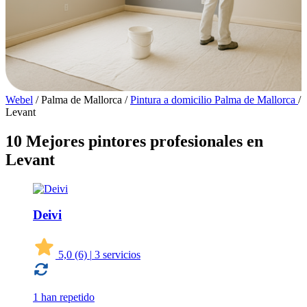
Webel
/
Palma de Mallorca
/
Pintura a domicilio Palma de Mallorca
/
Levant
10 Mejores pintores profesionales en
Levant
Deivi
5,0
(6)
|
3 servicios
1 han repetido