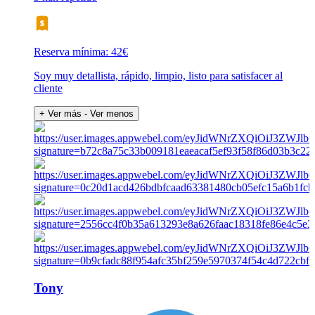
Reserva mínima: 42€
Soy muy detallista, rápido, limpio, listo para satisfacer al
cliente
+ Ver más
- Ver menos
Tony