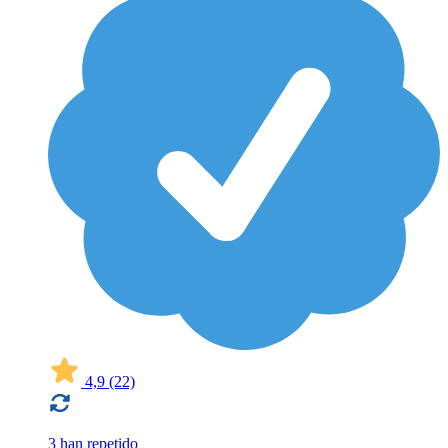
4,9
(22)
3 han repetido