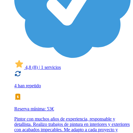
4,8
(8)
|
1 servicios
4 han repetido
Reserva mínima: 53€
Pintor con muchos años de experiencia, responsable y
detallista. Realizo trabajos de pintura en interiores y exteriores
con acabados impecables. Me adapto a cada proyecto y