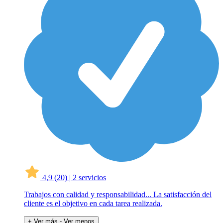
4,9
(20)
|
2 servicios
Trabajos con calidad y responsabilidad... La satisfacción del
cliente es el objetivo en cada tarea realizada.
+ Ver más
- Ver menos