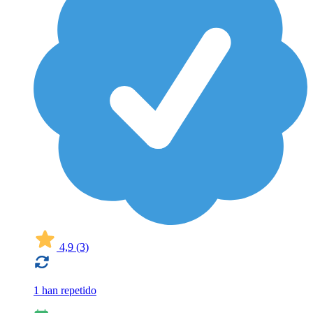
4,9
(3)
1 han repetido