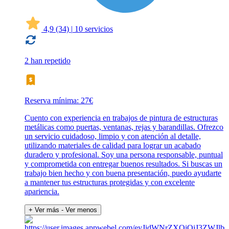
4,9
(34)
|
10 servicios
2 han repetido
Reserva mínima: 27€
Cuento con experiencia en trabajos de pintura de estructuras
metálicas como puertas, ventanas, rejas y barandillas. Ofrezco
un servicio cuidadoso, limpio y con atención al detalle,
utilizando materiales de calidad para lograr un acabado
duradero y profesional. Soy una persona responsable, puntual
y comprometida con entregar buenos resultados. Si buscas un
trabajo bien hecho y con buena presentación, puedo ayudarte
a mantener tus estructuras protegidas y con excelente
apariencia.
+ Ver más
- Ver menos