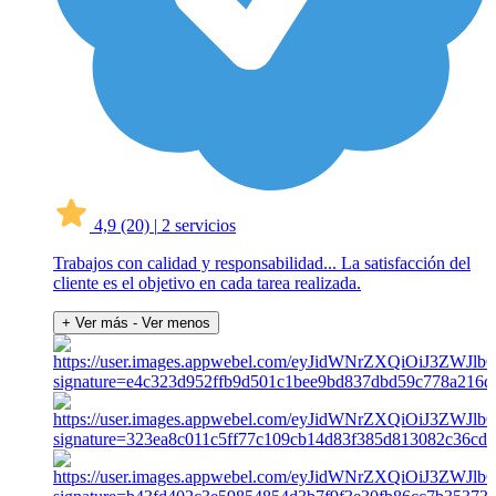
4,9
(20)
|
2 servicios
Trabajos con calidad y responsabilidad... La satisfacción del
cliente es el objetivo en cada tarea realizada.
+ Ver más
- Ver menos