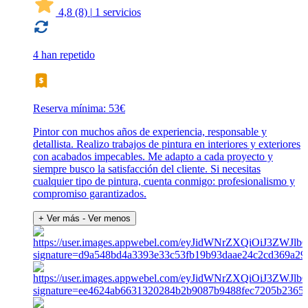
4,8
(8)
|
1 servicios
4 han repetido
Reserva mínima: 53€
Pintor con muchos años de experiencia, responsable y
detallista. Realizo trabajos de pintura en interiores y exteriores
con acabados impecables. Me adapto a cada proyecto y
siempre busco la satisfacción del cliente. Si necesitas
cualquier tipo de pintura, cuenta conmigo: profesionalismo y
compromiso garantizados.
+ Ver más
- Ver menos