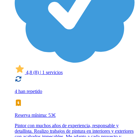
4,8
(8)
|
1 servicios
4 han repetido
Reserva mínima: 53€
Pintor con muchos años de experiencia, responsable y
detallista. Realizo trabajos de pintura en interiores y exteriores
con acabados impecables. Me adapto a cada proyecto y