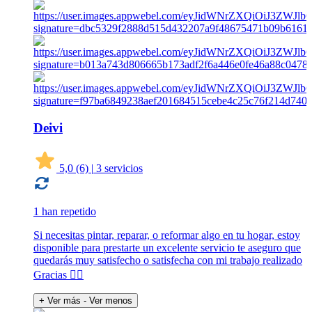
Deivi
5,0
(6)
|
3 servicios
1 han repetido
Si necesitas pintar, reparar, o reformar algo en tu hogar, estoy
disponible para prestarte un excelente servicio te aseguro que
quedarás muy satisfecho o satisfecha con mi trabajo realizado
Gracias 👍🏽
+ Ver más
- Ver menos