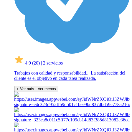
4,9
(20)
|
2 servicios
Trabajos con calidad y responsabilidad... La satisfacción del
cliente es el objetivo en cada tarea realizada.
+ Ver más
- Ver menos