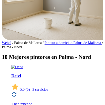
Webel
/
Palma de Mallorca
/
Pintura a domicilio Palma de Mallorca
/
Palma - Nord
10 Mejores pintores en Palma - Nord
Deivi
5,0
(6)
|
3 servicios
1 han repetido