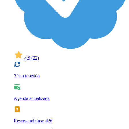
4,9
(22)
3 han repetido
Agenda actualizada
Reserva mínima: 42€