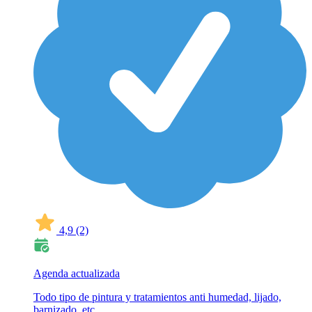
4,9
(2)
Agenda actualizada
Todo tipo de pintura y tratamientos anti humedad, lijado,
barnizado, etc.