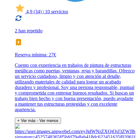
4,9
(34)
|
10 servicios
2 han repetido
Reserva mínima: 27€
Cuento con experiencia en trabajos de pintura de estructuras
metálicas como puertas, ventanas, rejas y barandillas. Ofrezco
un servicio cuidadoso, limpio y con atención al detalle,
utilizando materiales de calidad para lograr un acabado
duradero y profesional. Soy una persona responsable, puntual
y comprometida con entregar buenos resultados. Si buscas un
trabajo bien hecho y con buena presentación, puedo ayudarte
a mantener tus estructuras protegidas y con excelente
apariencia.
+ Ver más
- Ver menos