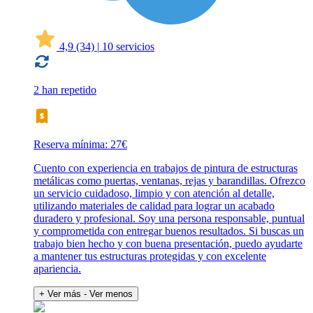
4,9
(34)
|
10 servicios
2 han repetido
Reserva mínima: 27€
Cuento con experiencia en trabajos de pintura de estructuras
metálicas como puertas, ventanas, rejas y barandillas. Ofrezco
un servicio cuidadoso, limpio y con atención al detalle,
utilizando materiales de calidad para lograr un acabado
duradero y profesional. Soy una persona responsable, puntual
y comprometida con entregar buenos resultados. Si buscas un
trabajo bien hecho y con buena presentación, puedo ayudarte
a mantener tus estructuras protegidas y con excelente
apariencia.
+ Ver más
- Ver menos