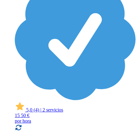
5,0
(4)
|
2 servicios
15
50 €
por hora