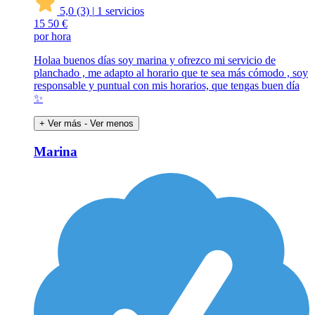
5,0
(3)
|
1 servicios
15
50 €
por hora
Holaa buenos días soy marina y ofrezco mi servicio de
planchado , me adapto al horario que te sea más cómodo , soy
responsable y puntual con mis horarios, que tengas buen día
✨
+ Ver más
- Ver menos
Marina