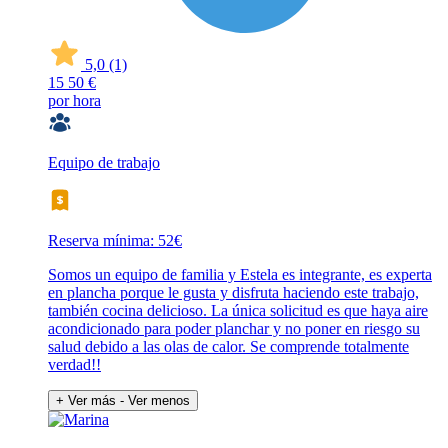
5,0
(1)
15
50 €
por hora
Equipo de trabajo
Reserva mínima: 52€
Somos un equipo de familia y Estela es integrante, es experta
en plancha porque le gusta y disfruta haciendo este trabajo,
también cocina delicioso. La única solicitud es que haya aire
acondicionado para poder planchar y no poner en riesgo su
salud debido a las olas de calor. Se comprende totalmente
verdad!!
+ Ver más
- Ver menos