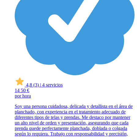
4,8
(3)
|
4 servicios
14
50 €
por hora
Soy una persona cuidadosa, delicada y detallista en el área de
planchado, con experiencia en el tratamiento adecuado de
diferentes tipos de telas y prendas. Me destaco por mantener
un alto nivel de orden y presentación, asegurando que cada
prenda quede perfectamente planchada, doblada o colgada
según lo requiera. Trabajo con responsabilidad y precisión,