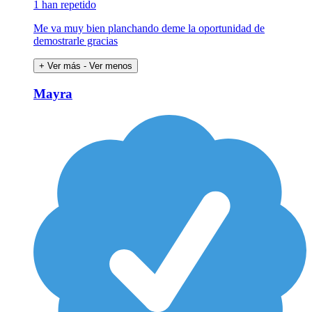
1 han repetido
Me va muy bien planchando deme la oportunidad de
demostrarle gracias
+ Ver más
- Ver menos
Mayra