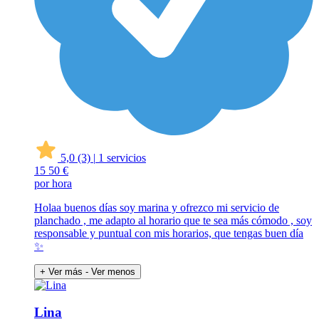
5,0
(3)
|
1 servicios
15
50 €
por hora
Holaa buenos días soy marina y ofrezco mi servicio de
planchado , me adapto al horario que te sea más cómodo , soy
responsable y puntual con mis horarios, que tengas buen día
✨
+ Ver más
- Ver menos
Lina