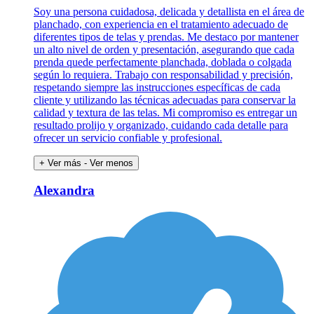
Soy una persona cuidadosa, delicada y detallista en el área de
planchado, con experiencia en el tratamiento adecuado de
diferentes tipos de telas y prendas. Me destaco por mantener
un alto nivel de orden y presentación, asegurando que cada
prenda quede perfectamente planchada, doblada o colgada
según lo requiera. Trabajo con responsabilidad y precisión,
respetando siempre las instrucciones específicas de cada
cliente y utilizando las técnicas adecuadas para conservar la
calidad y textura de las telas. Mi compromiso es entregar un
resultado prolijo y organizado, cuidando cada detalle para
ofrecer un servicio confiable y profesional.
+ Ver más
- Ver menos
Alexandra