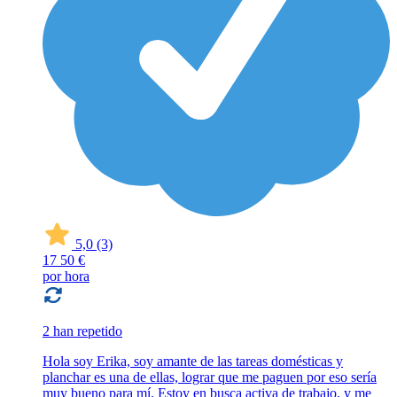
5,0
(3)
17
50 €
por hora
2 han repetido
Hola soy Erika, soy amante de las tareas domésticas y
planchar es una de ellas, lograr que me paguen por eso sería
muy bueno para mí. Estoy en busca activa de trabajo, y me