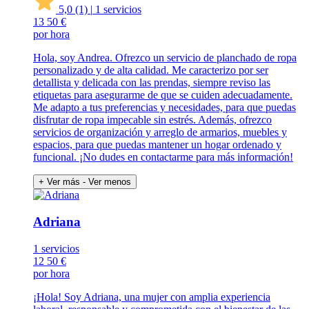
5,0
(1)
|
1 servicios
13
50 €
por hora
Hola, soy Andrea. Ofrezco un servicio de planchado de ropa
personalizado y de alta calidad. Me caracterizo por ser
detallista y delicada con las prendas, siempre reviso las
etiquetas para asegurarme de que se cuiden adecuadamente.
Me adapto a tus preferencias y necesidades, para que puedas
disfrutar de ropa impecable sin estrés. Además, ofrezco
servicios de organización y arreglo de armarios, muebles y
espacios, para que puedas mantener un hogar ordenado y
funcional. ¡No dudes en contactarme para más información!
+ Ver más
- Ver menos
Adriana
1 servicios
12
50 €
por hora
¡Hola! Soy Adriana, una mujer con amplia experiencia