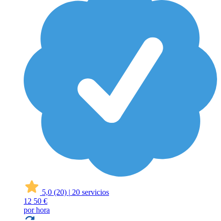
5,0
(20)
|
20 servicios
12
50 €
por hora