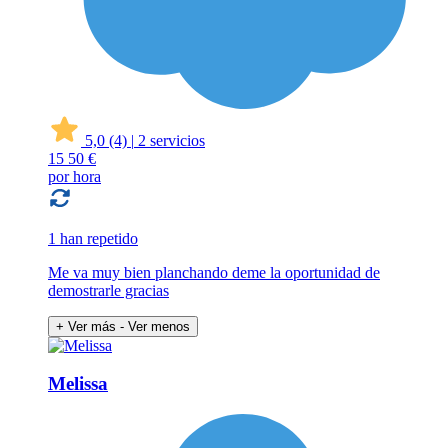
5,0
(4)
|
2 servicios
15
50 €
por hora
1 han repetido
Me va muy bien planchando deme la oportunidad de
demostrarle gracias
+ Ver más
- Ver menos
Melissa