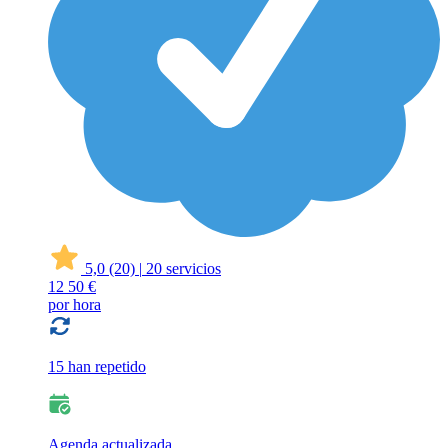
5,0
(20)
|
20 servicios
12
50 €
por hora
15 han repetido
Agenda actualizada