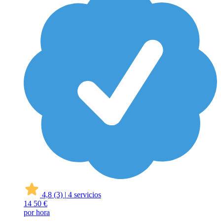
4,8
(3)
|
4 servicios
14
50 €
por hora