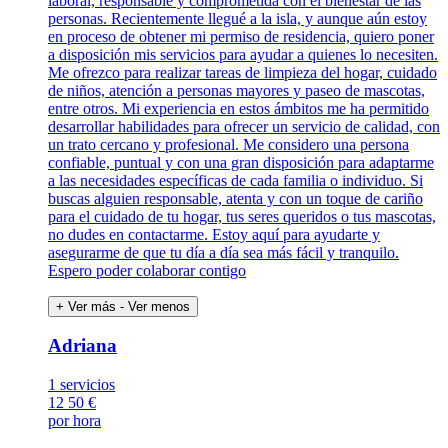
laboral, responsable y comprometida con el bienestar de las
personas. Recientemente llegué a la isla, y aunque aún estoy
en proceso de obtener mi permiso de residencia, quiero poner
a disposición mis servicios para ayudar a quienes lo necesiten.
Me ofrezco para realizar tareas de limpieza del hogar, cuidado
de niños, atención a personas mayores y paseo de mascotas,
entre otros. Mi experiencia en estos ámbitos me ha permitido
desarrollar habilidades para ofrecer un servicio de calidad, con
un trato cercano y profesional. Me considero una persona
confiable, puntual y con una gran disposición para adaptarme
a las necesidades específicas de cada familia o individuo. Si
buscas alguien responsable, atenta y con un toque de cariño
para el cuidado de tu hogar, tus seres queridos o tus mascotas,
no dudes en contactarme. Estoy aquí para ayudarte y
asegurarme de que tu día a día sea más fácil y tranquilo.
Espero poder colaborar contigo
+ Ver más
- Ver menos
Adriana
1 servicios
12
50 €
por hora