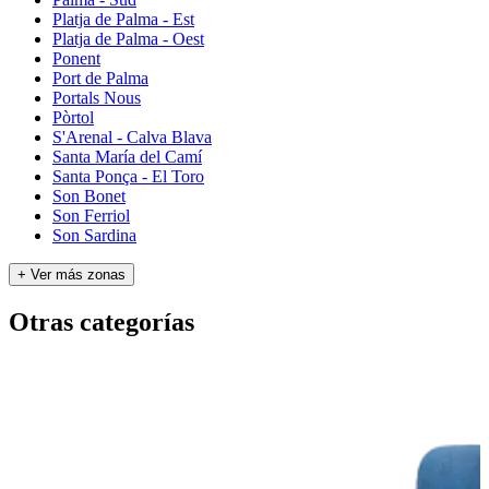
Platja de Palma - Est
Platja de Palma - Oest
Ponent
Port de Palma
Portals Nous
Pòrtol
S'Arenal - Calva Blava
Santa María del Camí
Santa Ponça - El Toro
Son Bonet
Son Ferriol
Son Sardina
+ Ver más zonas
Otras categorías