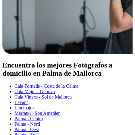
Encuentra los mejores Fotógrafos a
domicilio en Palma de Mallorca
Cala Fornells - Costa de la Calma
Cala Major - Génova
Cala Vinyes - Sol de Mallorca
Levant
Llucmajor
Marratxi - Son Ametller
Palma - Centro
Palma - Nord
Palma - Oest
Palma - Sud