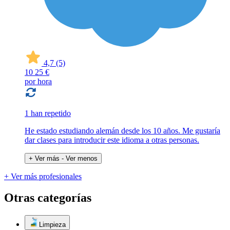
4,7
(5)
10
25 €
por hora
1 han repetido
He estado estudiando alemán desde los 10 años. Me gustaría
dar clases para introducir este idioma a otras personas.
+ Ver más
- Ver menos
+ Ver más profesionales
Otras categorías
Limpieza