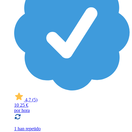
4,7
(5)
10
25 €
por hora
1 han repetido