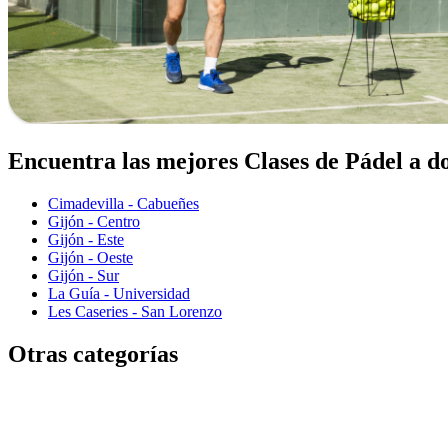
Encuentra las mejores Clases de Pádel a d
Cimadevilla - Cabueñes
Gijón - Centro
Gijón - Este
Gijón - Oeste
Gijón - Sur
La Guía - Universidad
Les Caseries - San Lorenzo
Otras categorías