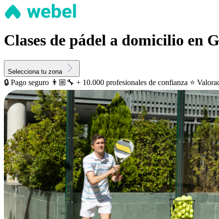
Clases de pádel a domicilio en G
Selecciona tu zona
🔒 Pago seguro
👨🏼‍🔧 + 10.000 profesionales de confianza
⭐️ Valora