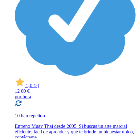
5,0
(2)
12
00 €
por hora
10 han repetido
Entreno Muay Thai desde 2005. Si buscas un arte marcial
eficiente, fácil de aprender y que te brinde un bienestar único,
contáctame.