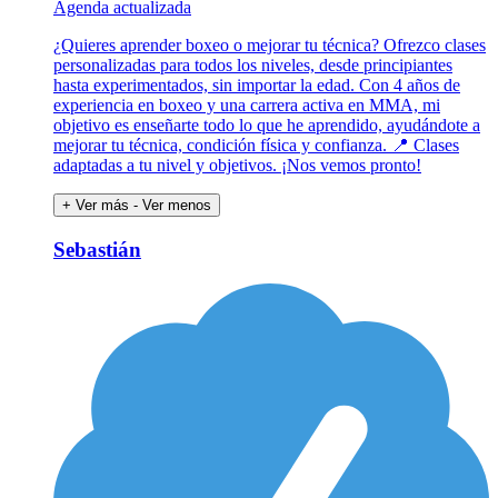
Agenda actualizada
¿Quieres aprender boxeo o mejorar tu técnica? Ofrezco clases
personalizadas para todos los niveles, desde principiantes
hasta experimentados, sin importar la edad. Con 4 años de
experiencia en boxeo y una carrera activa en MMA, mi
objetivo es enseñarte todo lo que he aprendido, ayudándote a
mejorar tu técnica, condición física y confianza. 📍 Clases
adaptadas a tu nivel y objetivos. ¡Nos vemos pronto!
+ Ver más
- Ver menos
Sebastián