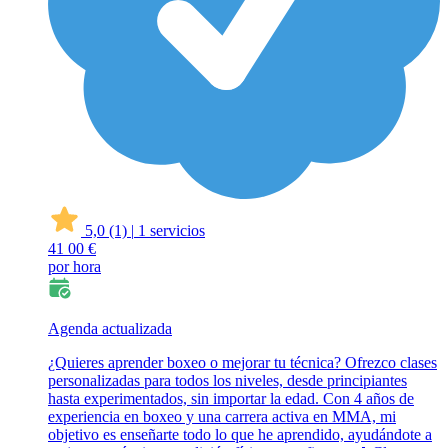
5,0
(1)
|
1 servicios
41
00 €
por hora
Agenda actualizada
¿Quieres aprender boxeo o mejorar tu técnica? Ofrezco clases
personalizadas para todos los niveles, desde principiantes
hasta experimentados, sin importar la edad. Con 4 años de
experiencia en boxeo y una carrera activa en MMA, mi
objetivo es enseñarte todo lo que he aprendido, ayudándote a