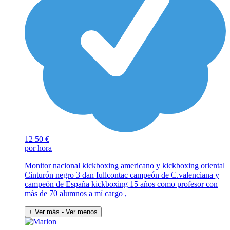
12
50 €
por hora
Monitor nacional kickboxing americano y kickboxing oriental
Cinturón negro 3 dan fullcontac campeón de C.valenciana y
campeón de España kickboxing 15 años como profesor con
más de 70 alumnos a mí cargo ,
+ Ver más
- Ver menos