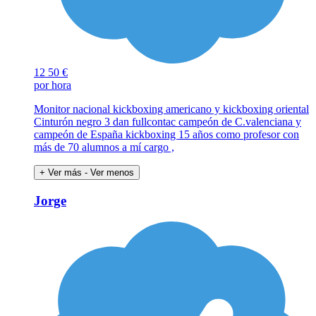
12
50 €
por hora
Monitor nacional kickboxing americano y kickboxing oriental
Cinturón negro 3 dan fullcontac campeón de C.valenciana y
campeón de España kickboxing 15 años como profesor con
más de 70 alumnos a mí cargo ,
+ Ver más
- Ver menos
Jorge