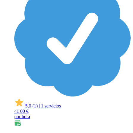
5,0
(1)
|
1 servicios
41
00 €
por hora