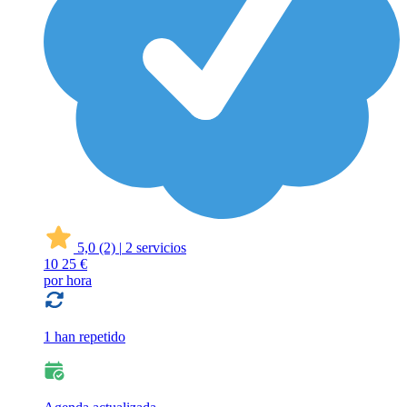
5,0
(2)
|
2 servicios
10
25 €
por hora
1 han repetido