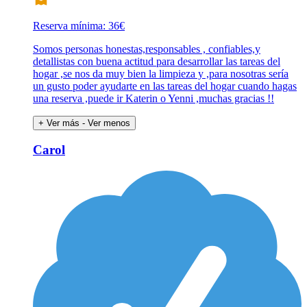
Reserva mínima: 36€
Somos personas honestas,responsables , confiables,y
detallistas con buena actitud para desarrollar las tareas del
hogar ,se nos da muy bien la limpieza y ,para nosotras sería
un gusto poder ayudarte en las tareas del hogar cuando hagas
una reserva ,puede ir Katerin o Yenni ,muchas gracias !!
+ Ver más
- Ver menos
Carol