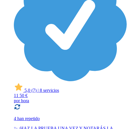
5,0
(7)
|
8 servicios
11
50 €
por hora
4 han repetido
✨ ¡HAZ LA PRUEBA UNA VEZ Y NOTARÁS LA