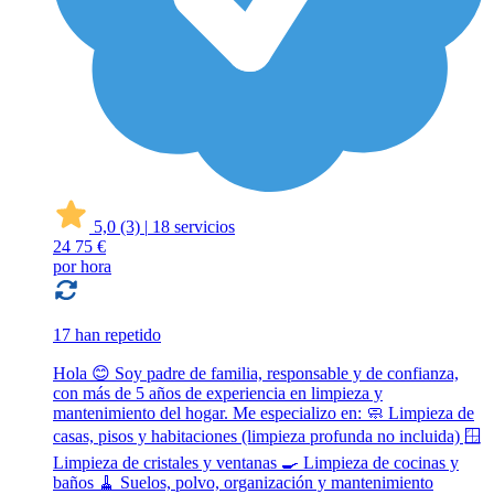
5,0
(3)
|
18 servicios
24
75 €
por hora
17 han repetido
Hola 😊 Soy padre de familia, responsable y de confianza,
con más de 5 años de experiencia en limpieza y
mantenimiento del hogar. Me especializo en: 🧼 Limpieza de
casas, pisos y habitaciones (limpieza profunda no incluida) 🪟
Limpieza de cristales y ventanas 🍳 Limpieza de cocinas y
baños 🧹 Suelos, polvo, organización y mantenimiento