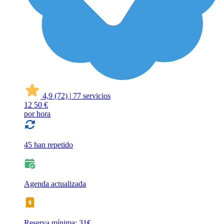
4,9
(72)
|
77 servicios
12
50 €
por hora
45 han repetido
Agenda actualizada
Reserva mínima: 31€