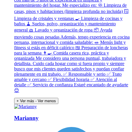
mantenimiento del hogar. Me especializo en: 🧼 Limpieza de
casas, pisos y habitaciones (limpieza profunda no incluida) 🪟
Limpieza de cristales y ventanas 🍳 Limpieza de cocinas y
baños 🧹 Suelos, polvo, organización y mantenimiento
general 🧺 Lavado y organización de ropa 📦 Ayuda
moviendo cosas pesadas Además, tengo experiencia en cocina
peruana, internacional y comida saludable: 🥗 Menús light y
fitness si estás en déficit calórico 🍱 Preparación de loncheras
para la semana 👨‍🍳 Comida casera rica, práctica y
organizada Me considero una persona puntual, trabajadora y
detallista. Cuido cada hogar como si fuera propio y siempre
busco que mis clientes queden satisfechos y puedan confiar
plenamente en mi trabajo. ✅ Responsable y serio ✅ Trato
amable y cercano ✅ Flexibilidad horaria ✅ Atención al
detalle ✅ Servicio de confianza Estaré encantado de ayudarte
😊
+ Ver más
- Ver menos
Marianny