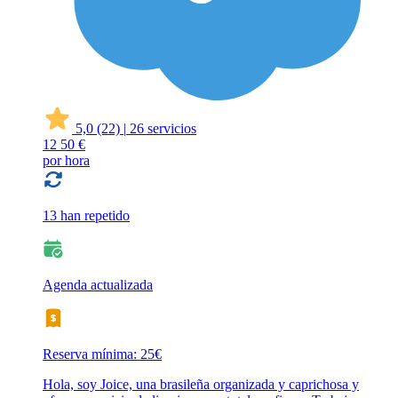
5,0
(22)
|
26 servicios
12
50 €
por hora
13 han repetido
Agenda actualizada
Reserva mínima: 25€
Hola, soy Joice, una brasileña organizada y caprichosa y