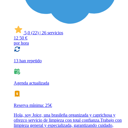
5,0
(22)
|
26 servicios
12
50 €
por hora
13 han repetido
Agenda actualizada
Reserva mínima: 25€
Hola, soy Joice, una brasileña organizada y caprichosa y
ofrezco servicio de limpieza con total confianza.Trabajo con
limpieza general y especializada, garantizando cuidado,