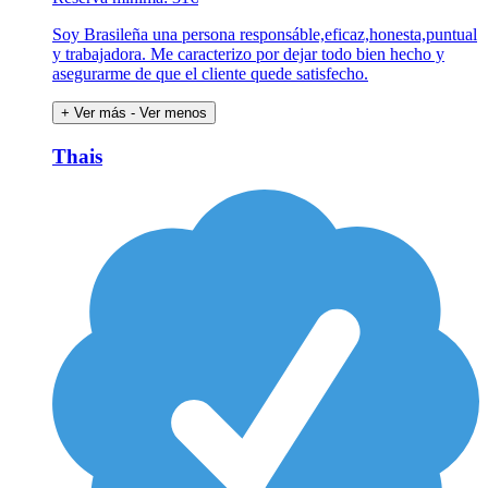
Soy Brasileña una persona responsáble,eficaz,honesta,puntual
y trabajadora. Me caracterizo por dejar todo bien hecho y
asegurarme de que el cliente quede satisfecho.
+ Ver más
- Ver menos
Thais