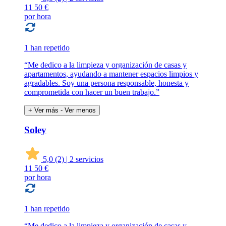
11
50 €
por hora
1 han repetido
“Me dedico a la limpieza y organización de casas y
apartamentos, ayudando a mantener espacios limpios y
agradables. Soy una persona responsable, honesta y
comprometida con hacer un buen trabajo.”
+ Ver más
- Ver menos
Soley
5,0
(2)
|
2 servicios
11
50 €
por hora
1 han repetido
“Me dedico a la limpieza y organización de casas y