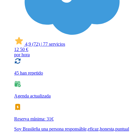
4,9
(72)
|
77 servicios
12
50 €
por hora
45 han repetido
Agenda actualizada
Reserva mínima: 31€
Soy Brasileña una persona responsáble,eficaz,honesta,puntual