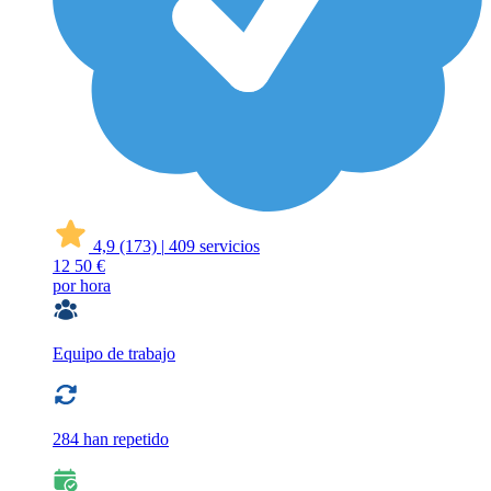
4,9
(173)
|
409 servicios
12
50 €
por hora
Equipo de trabajo
284 han repetido