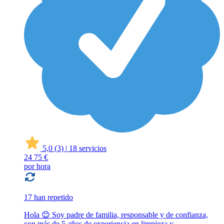
5,0
(3)
|
18 servicios
24
75 €
por hora
17 han repetido
Hola 😊 Soy padre de familia, responsable y de confianza,
con más de 5 años de experiencia en limpieza y