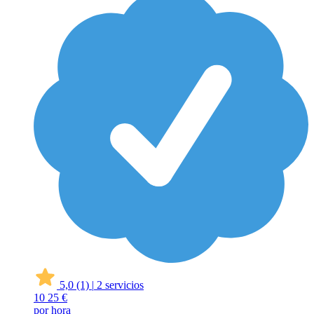
5,0
(1)
|
2 servicios
10
25 €
por hora