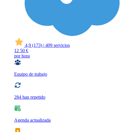
4,9
(173)
|
409 servicios
12
50 €
por hora
Equipo de trabajo
284 han repetido
Agenda actualizada