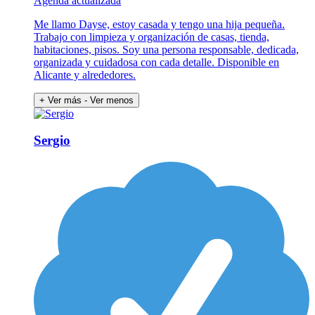
Agenda actualizada
Me llamo Dayse, estoy casada y tengo una hija pequeña.
Trabajo con limpieza y organización de casas, tienda,
habitaciones, pisos. Soy una persona responsable, dedicada,
organizada y cuidadosa con cada detalle. Disponible en
Alicante y alrededores.
+ Ver más
- Ver menos
Sergio