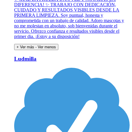
DIFERENCIA! ✨ TRABAJO CON DEDICACIÓN,
CUIDADO Y RESULTADOS VISIBLES DESDE LA
PRIMERA LIMPIEZA. Soy puntual, honesta y
comprometida con un trabajo de calidad. Adoro mascotas y
no me molestan en absoluto, sob bienvenidas durante el
servicio. Ofrezco confianza e resultados visibles desde el
primer dia. ¡Estoy a su disposición!
+ Ver más
- Ver menos
Ludmilla