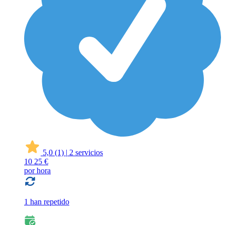
5,0
(1)
|
2 servicios
10
25 €
por hora
1 han repetido