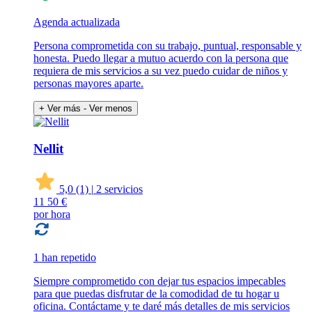
Agenda actualizada
Persona comprometida con su trabajo, puntual, responsable y
honesta. Puedo llegar a mutuo acuerdo con la persona que
requiera de mis servicios a su vez puedo cuidar de niños y
personas mayores aparte.
+ Ver más
- Ver menos
Nellit
5,0
(1)
|
2 servicios
11
50 €
por hora
1 han repetido
Siempre comprometido con dejar tus espacios impecables
para que puedas disfrutar de la comodidad de tu hogar u
oficina. Contáctame y te daré más detalles de mis servicios