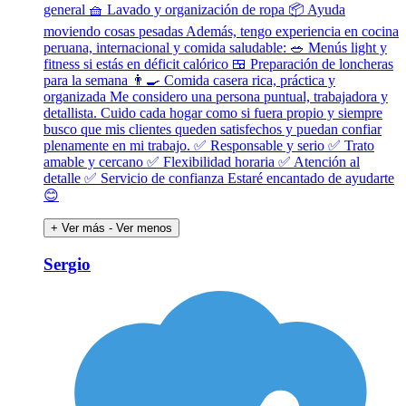
general 🧺 Lavado y organización de ropa 📦 Ayuda
moviendo cosas pesadas Además, tengo experiencia en cocina
peruana, internacional y comida saludable: 🥗 Menús light y
fitness si estás en déficit calórico 🍱 Preparación de loncheras
para la semana 👨‍🍳 Comida casera rica, práctica y
organizada Me considero una persona puntual, trabajadora y
detallista. Cuido cada hogar como si fuera propio y siempre
busco que mis clientes queden satisfechos y puedan confiar
plenamente en mi trabajo. ✅ Responsable y serio ✅ Trato
amable y cercano ✅ Flexibilidad horaria ✅ Atención al
detalle ✅ Servicio de confianza Estaré encantado de ayudarte
😊
+ Ver más
- Ver menos
Sergio