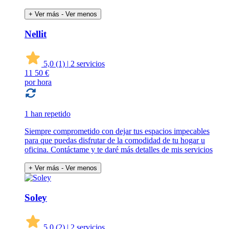
+ Ver más
- Ver menos
Nellit
5,0
(1)
|
2 servicios
11
50 €
por hora
1 han repetido
Siempre comprometido con dejar tus espacios impecables
para que puedas disfrutar de la comodidad de tu hogar u
oficina. Contáctame y te daré más detalles de mis servicios
+ Ver más
- Ver menos
Soley
5,0
(2)
|
2 servicios