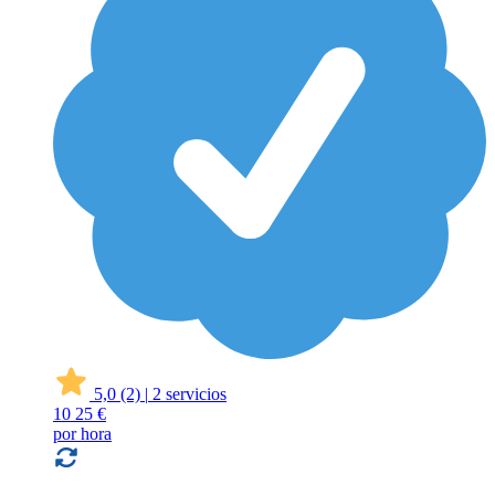
5,0
(2)
|
2 servicios
10
25 €
por hora