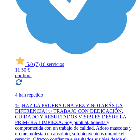
5,0
(7)
|
8 servicios
11
50 €
por hora
4 han repetido
✨ ¡HAZ LA PRUEBA UNA VEZ Y NOTARÁS LA
DIFERENCIA! ✨ TRABAJO CON DEDICACIÓN,
CUIDADO Y RESULTADOS VISIBLES DESDE LA
PRIMERA LIMPIEZA. Soy puntual, honesta y
comprometida con un trabajo de calidad. Adoro mascotas y
no me molestan en absoluto, sob bienvenidas durante el
servicio. Ofrezco confianza e resultados visibles desde el