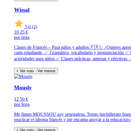
Wissal
5,0
(2)
10
25 €
por hora
Clases de Francés – Para niños y adultos 🇫🇷✨ ¿Quieres aprend
cada estudiante. ✅ Gramática, vocabulario y pronunciación ✅
actividades para niños ✅ Clases prácticas, amenas y efectivas 
+ Ver más
- Ver menos
Mously
12
50 €
por hora
Me llamo MOUSSOU soy senegalesa. Tengo bachillerato francés 
practicar el idioma francés y me encanta apoyar a la educacion 
+ Ver más
- Ver menos