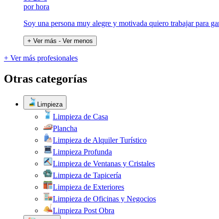
por hora
Soy una persona muy alegre y motivada quiero trabajar para gan
+ Ver más
- Ver menos
+ Ver más profesionales
Otras categorías
Limpieza
Limpieza de Casa
Plancha
Limpieza de Alquiler Turístico
Limpieza Profunda
Limpieza de Ventanas y Cristales
Limpieza de Tapicería
Limpieza de Exteriores
Limpieza de Oficinas y Negocios
Limpieza Post Obra