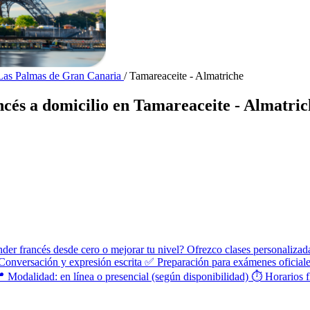
 Las Palmas de Gran Canaria
/
Tamareaceite - Almatriche
ncés a domicilio en Tamareaceite - Almatric
er francés desde cero o mejorar tu nivel? Ofrezco clases personalizadas
 Conversación y expresión escrita ✅ Preparación para exámenes ofic
📍 Modalidad: en línea o presencial (según disponibilidad) ⏱️ Horarios