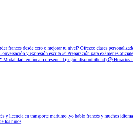
er francés desde cero o mejorar tu nivel? Ofrezco clases personalizadas
 Conversación y expresión escrita ✅ Preparación para exámenes ofic
📍 Modalidad: en línea o presencial (según disponibilidad) ⏱️ Horarios
y licencia en transporte marítimo .yo hablo francés y muchos idiomas
de los niños