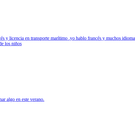
y licencia en transporte marítimo .yo hablo francés y muchos idiomas
de los niños
ar algo en este verano.