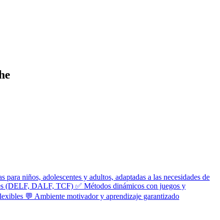
he
 para niños, adolescentes y adultos, adaptadas a las necesidades de
iales (DELF, DALF, TCF) ✅ Métodos dinámicos con juegos y
 flexibles 💬 Ambiente motivador y aprendizaje garantizado