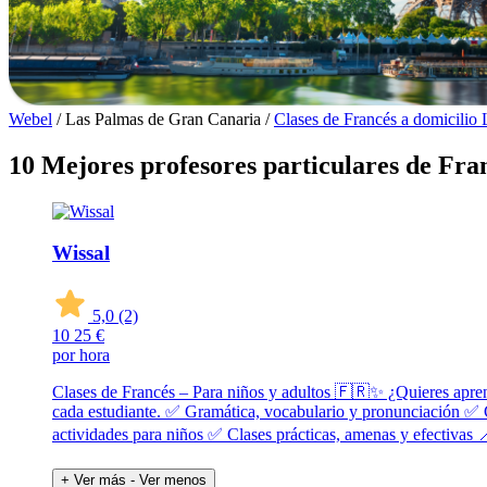
Webel
/
Las Palmas de Gran Canaria
/
Clases de Francés a domicilio
10 Mejores profesores particulares de Fra
Wissal
5,0
(2)
10
25 €
por hora
Clases de Francés – Para niños y adultos 🇫🇷✨ ¿Quieres aprend
cada estudiante. ✅ Gramática, vocabulario y pronunciación ✅
actividades para niños ✅ Clases prácticas, amenas y efectivas 
+ Ver más
- Ver menos