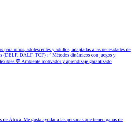
 para niños, adolescentes y adultos, adaptadas a las necesidades de
iales (DELF, DALF, TCF) ✅ Métodos dinámicos con juegos y
 flexibles 💬 Ambiente motivador y aprendizaje garantizado
 de África .Me gusta ayudar a las personas que tienen ganas de