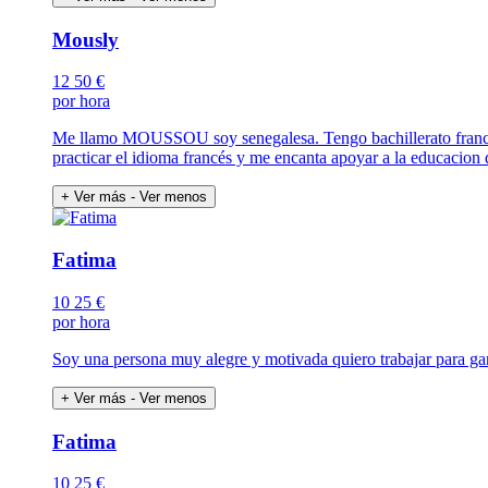
Mously
12
50 €
por hora
Me llamo MOUSSOU soy senegalesa. Tengo bachillerato francés 
practicar el idioma francés y me encanta apoyar a la educacion 
+ Ver más
- Ver menos
Fatima
10
25 €
por hora
Soy una persona muy alegre y motivada quiero trabajar para gan
+ Ver más
- Ver menos
Fatima
10
25 €