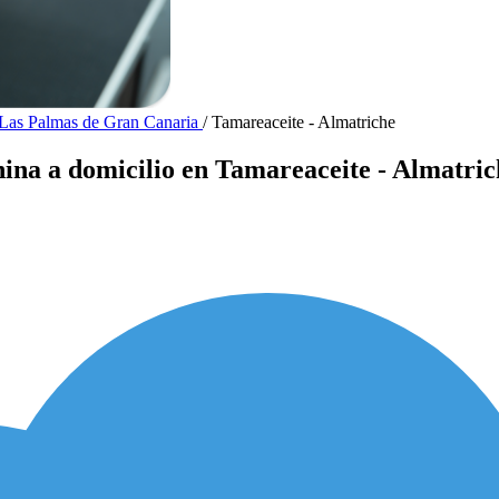
 Las Palmas de Gran Canaria
/
Tamareaceite - Almatriche
nina a domicilio en Tamareaceite - Almatric