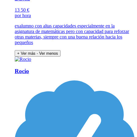
13
50 €
por hora
exalumno con altas capacidades especialmente en la
asignatura de matemáticas pero con capacidad para reforzar
otras materias, siempre con una buena relación hacia los
pequeños
+ Ver más
- Ver menos
Rocio