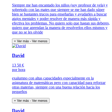
Siempre me han encantado los niños (soy profesor de vela) y
sobretodo con las mates que siempre se me han dado súper
bien se bastantes trucos para enseñarlas y ayudarles a buscar
atajos mentales y poder resolver de manera más rápida y
efectiva los problemas. No quiero solo que hagan sus deberes,
quiero que aprendan la manera de resolverlos ellos mismos y
que no se les olvide
+ Ver más
- Ver menos
David
13
50 €
por hora
exalumno con altas capacidades especialmente en la
asignatura de matemáticas pero con capacidad para reforzar
otras materias, siempre con una buena relación hacia los
pequeños
+ Ver más
- Ver menos
David