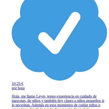
10
25 €
por hora
Hola, me llamo Leyre, tengo experiencia en cuidado de
mascotas, de niños y también doy clases a niños pequeños si
lo necesitan. Además en esos momentos de cuidar niños o