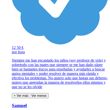
12
50 €
por hora
Siempre me han encantado los niños (soy profesor de vela) y
sobretodo con las mates que siempre se me han dado súper
bien se bastantes trucos para enseñarlas y ayudarles a buscar
atajos mentales y poder resolver de manera más rápida y
efectiva los problemas. No quiero solo que hagan sus deberes,
quiero que aprendan la manera de resolverlos ellos mismos y
que no se les olvide
+ Ver más
- Ver menos
Samuel