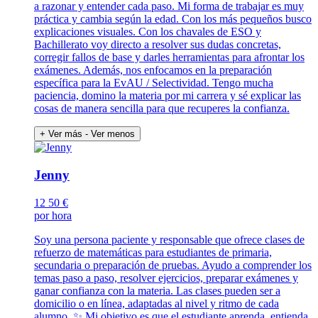
a razonar y entender cada paso. Mi forma de trabajar es muy
práctica y cambia según la edad. Con los más pequeños busco
explicaciones visuales. Con los chavales de ESO y
Bachillerato voy directo a resolver sus dudas concretas,
corregir fallos de base y darles herramientas para afrontar los
exámenes. Además, nos enfocamos en la preparación
específica para la EvAU / Selectividad. Tengo mucha
paciencia, domino la materia por mi carrera y sé explicar las
cosas de manera sencilla para que recuperes la confianza.
+ Ver más
- Ver menos
Jenny
12
50 €
por hora
Soy una persona paciente y responsable que ofrece clases de
refuerzo de matemáticas para estudiantes de primaria,
secundaria o preparación de pruebas. Ayudo a comprender los
temas paso a paso, resolver ejercicios, preparar exámenes y
ganar confianza con la materia. Las clases pueden ser a
domicilio o en línea, adaptadas al nivel y ritmo de cada
alumno. ✨ Mi objetivo es que el estudiante aprenda, entienda