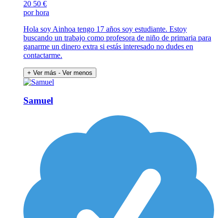
20
50 €
por hora
Hola soy Ainhoa tengo 17 años soy estudiante. Estoy
buscando un trabajo como profesora de niño de primaria para
ganarme un dinero extra si estás interesado no dudes en
contactarme.
+ Ver más
- Ver menos
Samuel