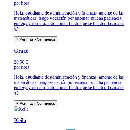
por hora
Hola, estudiante de administración y finanzas, amante de las
matemáticas, tengo vocación por enseñar, mucha paciencia,
entrega y respeto, todo con el fin de que se ten den las mates
😉
+ Ver más
- Ver menos
Grace
20
50 €
por hora
Hola, estudiante de administración y finanzas, amante de las
matemáticas, tengo vocación por enseñar, mucha paciencia,
entrega y respeto, todo con el fin de que se ten den las mates
😉
+ Ver más
- Ver menos
Keila