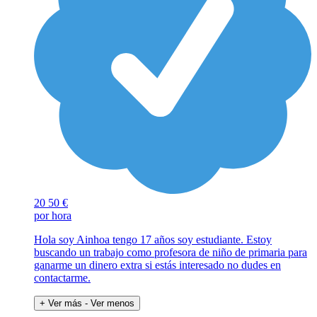
20
50 €
por hora
Hola soy Ainhoa tengo 17 años soy estudiante. Estoy
buscando un trabajo como profesora de niño de primaria para
ganarme un dinero extra si estás interesado no dudes en
contactarme.
+ Ver más
- Ver menos