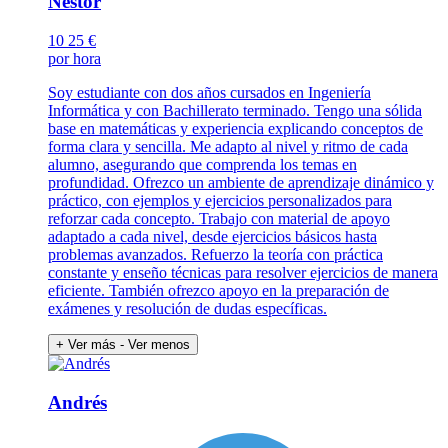
Néstor
10
25 €
por hora
Soy estudiante con dos años cursados en Ingeniería
Informática y con Bachillerato terminado. Tengo una sólida
base en matemáticas y experiencia explicando conceptos de
forma clara y sencilla. Me adapto al nivel y ritmo de cada
alumno, asegurando que comprenda los temas en
profundidad. Ofrezco un ambiente de aprendizaje dinámico y
práctico, con ejemplos y ejercicios personalizados para
reforzar cada concepto. Trabajo con material de apoyo
adaptado a cada nivel, desde ejercicios básicos hasta
problemas avanzados. Refuerzo la teoría con práctica
constante y enseño técnicas para resolver ejercicios de manera
eficiente. También ofrezco apoyo en la preparación de
exámenes y resolución de dudas específicas.
+ Ver más
- Ver menos
Andrés