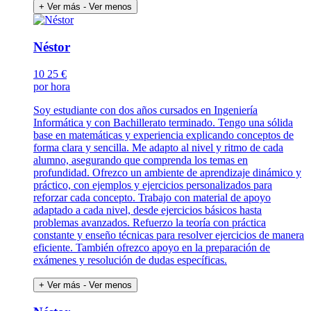
+ Ver más
- Ver menos
Néstor
10
25 €
por hora
Soy estudiante con dos años cursados en Ingeniería
Informática y con Bachillerato terminado. Tengo una sólida
base en matemáticas y experiencia explicando conceptos de
forma clara y sencilla. Me adapto al nivel y ritmo de cada
alumno, asegurando que comprenda los temas en
profundidad. Ofrezco un ambiente de aprendizaje dinámico y
práctico, con ejemplos y ejercicios personalizados para
reforzar cada concepto. Trabajo con material de apoyo
adaptado a cada nivel, desde ejercicios básicos hasta
problemas avanzados. Refuerzo la teoría con práctica
constante y enseño técnicas para resolver ejercicios de manera
eficiente. También ofrezco apoyo en la preparación de
exámenes y resolución de dudas específicas.
+ Ver más
- Ver menos