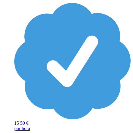
15
50 €
por hora