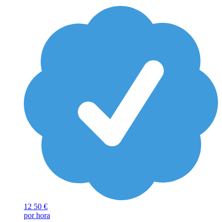
12
50 €
por hora