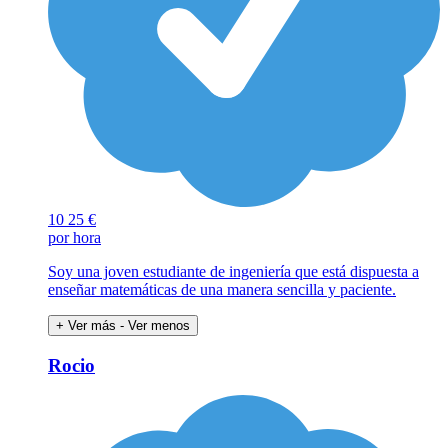
10
25 €
por hora
Soy una joven estudiante de ingeniería que está dispuesta a
enseñar matemáticas de una manera sencilla y paciente.
+ Ver más
- Ver menos
Rocio