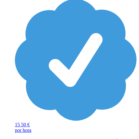
15
50 €
por hora