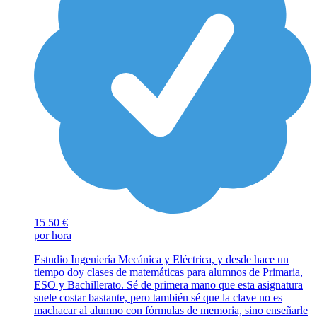
15
50 €
por hora
Estudio Ingeniería Mecánica y Eléctrica, y desde hace un
tiempo doy clases de matemáticas para alumnos de Primaria,
ESO y Bachillerato. Sé de primera mano que esta asignatura
suele costar bastante, pero también sé que la clave no es
machacar al alumno con fórmulas de memoria, sino enseñarle