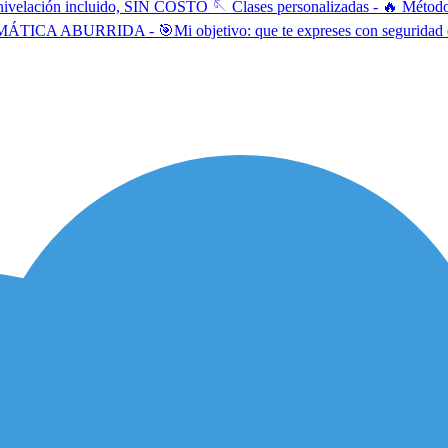
 nivelación incluido, SIN COSTO 🪡 Clases personalizadas - 🔥 Método 
CA ABURRIDA - 🎯Mi objetivo: que te expreses con seguridad e impa