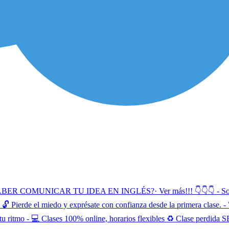
CAR TU IDEA EN INGLÉS?· Ver más!!! 👇👇👇 - Soy coach de 
 Pierde el miedo y exprésate con confianza desde la primera clase. - 
y a tu ritmo - 💻 Clases 100% online, horarios flexibles ♻️ Clase per