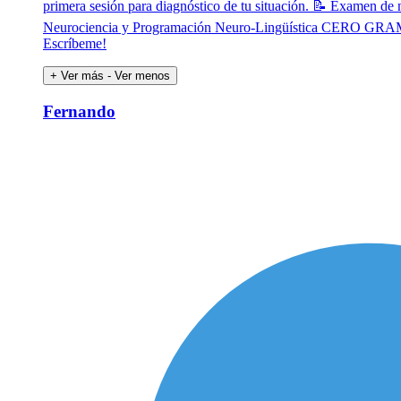
primera sesión para diagnóstico de tu situación. 📝 Examen de
Neurociencia y Programación Neuro-Lingüística CERO GRAMÁTI
Escríbeme!
+ Ver más
- Ver menos
Fernando