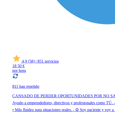
4,9
(58)
|
851 servicios
18
50 €
por hora
811 han repetido
CANSADO DE PERDER OPORTUNIDADES POR NO SABER COMUNI
Ayudo a emprendedores, directivos y profesionales como TÚ. - 
• Más fluidez para situaciones reales. - ☮️ Soy paciente y vo