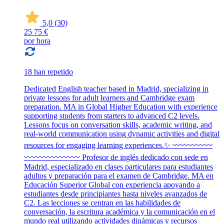
5,0
(30)
25
75 €
por hora
18 han repetido
Dedicated English teacher based in Madrid, specializing in
private lessons for adult learners and Cambridge exam
preparation. MA in Global Higher Education with experience
supporting students from starters to advanced C2 levels.
Lessons focus on conversation skills, academic writing, and
real-world communication using dynamic activities and digital
resources for engaging learning experiences.✨ 〰️〰️〰️〰️〰️
〰️〰️〰️〰️〰️〰️〰️ Profesor de inglés dedicado con sede en
Madrid, especializado en clases particulares para estudiantes
adultos y preparación para el examen de Cambridge. MA en
Educación Superior Global con experiencia apoyando a
estudiantes desde principiantes hasta niveles avanzados de
C2. Las lecciones se centran en las habilidades de
conversación, la escritura académica y la comunicación en el
mundo real utilizando actividades dinámicas y recursos