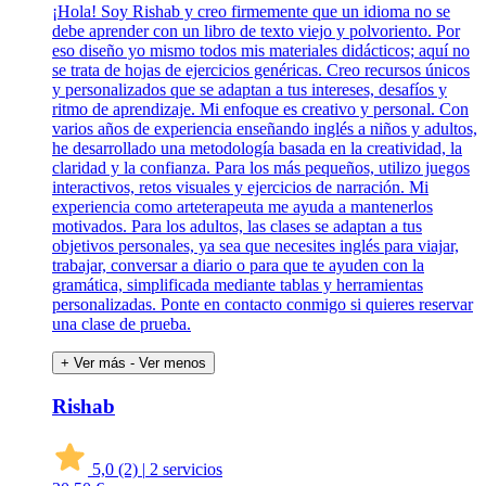
¡Hola! Soy Rishab y creo firmemente que un idioma no se
debe aprender con un libro de texto viejo y polvoriento. Por
eso diseño yo mismo todos mis materiales didácticos; aquí no
se trata de hojas de ejercicios genéricas. Creo recursos únicos
y personalizados que se adaptan a tus intereses, desafíos y
ritmo de aprendizaje. Mi enfoque es creativo y personal. Con
varios años de experiencia enseñando inglés a niños y adultos,
he desarrollado una metodología basada en la creatividad, la
claridad y la confianza. Para los más pequeños, utilizo juegos
interactivos, retos visuales y ejercicios de narración. Mi
experiencia como arteterapeuta me ayuda a mantenerlos
motivados. Para los adultos, las clases se adaptan a tus
objetivos personales, ya sea que necesites inglés para viajar,
trabajar, conversar a diario o para que te ayuden con la
gramática, simplificada mediante tablas y herramientas
personalizadas. Ponte en contacto conmigo si quieres reservar
una clase de prueba.
+ Ver más
- Ver menos
Rishab
5,0
(2)
|
2 servicios