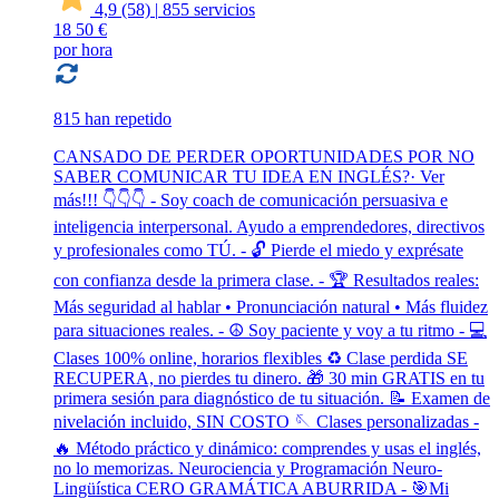
4,9
(58)
|
855 servicios
18
50 €
por hora
815 han repetido
CANSADO DE PERDER OPORTUNIDADES POR NO
SABER COMUNICAR TU IDEA EN INGLÉS?· Ver
más!!! 👇👇👇 - Soy coach de comunicación persuasiva e
inteligencia interpersonal. Ayudo a emprendedores, directivos
y profesionales como TÚ. - 🔓 Pierde el miedo y exprésate
con confianza desde la primera clase. - 🏆 Resultados reales:
Más seguridad al hablar • Pronunciación natural • Más fluidez
para situaciones reales. - ☮️ Soy paciente y voy a tu ritmo - 💻
Clases 100% online, horarios flexibles ♻️ Clase perdida SE
RECUPERA, no pierdes tu dinero. 🎁 30 min GRATIS en tu
primera sesión para diagnóstico de tu situación. 📝 Examen de
nivelación incluido, SIN COSTO 🪡 Clases personalizadas -
🔥 Método práctico y dinámico: comprendes y usas el inglés,
no lo memorizas. Neurociencia y Programación Neuro-
Lingüística CERO GRAMÁTICA ABURRIDA - 🎯Mi