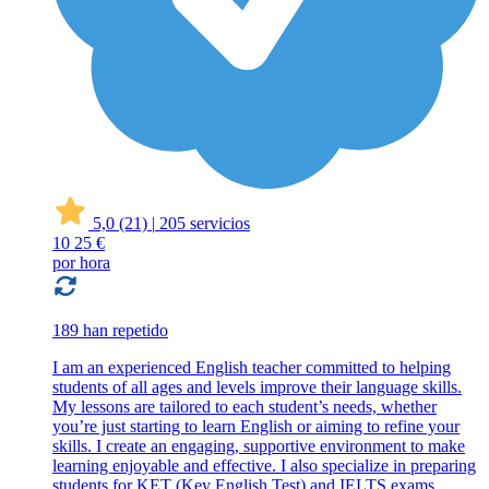
5,0
(21)
|
205 servicios
10
25 €
por hora
189 han repetido
I am an experienced English teacher committed to helping
students of all ages and levels improve their language skills.
My lessons are tailored to each student’s needs, whether
you’re just starting to learn English or aiming to refine your
skills. I create an engaging, supportive environment to make
learning enjoyable and effective. I also specialize in preparing
students for KET (Key English Test) and IELTS exams,