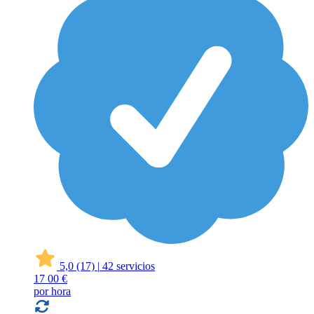
5,0
(17)
|
42 servicios
17
00 €
por hora