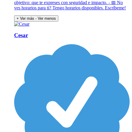
objetivo: que te expreses con seguridad e impacto. - 📅 No
ves horarios para ti? Tengo horarios disponibles. Escríbeme!
+ Ver más
- Ver menos
Cesar