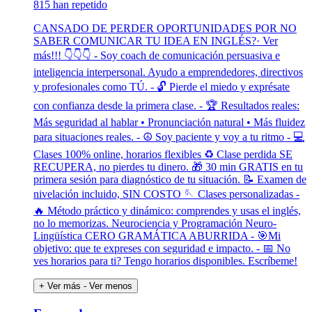
815 han repetido
CANSADO DE PERDER OPORTUNIDADES POR NO
SABER COMUNICAR TU IDEA EN INGLÉS?· Ver
más!!! 👇👇👇 - Soy coach de comunicación persuasiva e
inteligencia interpersonal. Ayudo a emprendedores, directivos
y profesionales como TÚ. - 🔓 Pierde el miedo y exprésate
con confianza desde la primera clase. - 🏆 Resultados reales:
Más seguridad al hablar • Pronunciación natural • Más fluidez
para situaciones reales. - ☮️ Soy paciente y voy a tu ritmo - 💻
Clases 100% online, horarios flexibles ♻️ Clase perdida SE
RECUPERA, no pierdes tu dinero. 🎁 30 min GRATIS en tu
primera sesión para diagnóstico de tu situación. 📝 Examen de
nivelación incluido, SIN COSTO 🪡 Clases personalizadas -
🔥 Método práctico y dinámico: comprendes y usas el inglés,
no lo memorizas. Neurociencia y Programación Neuro-
Lingüística CERO GRAMÁTICA ABURRIDA - 🎯Mi
objetivo: que te expreses con seguridad e impacto. - 📅 No
ves horarios para ti? Tengo horarios disponibles. Escríbeme!
+ Ver más
- Ver menos