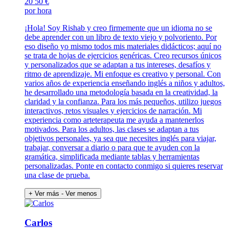
20
50 €
por hora
¡Hola! Soy Rishab y creo firmemente que un idioma no se
debe aprender con un libro de texto viejo y polvoriento. Por
eso diseño yo mismo todos mis materiales didácticos; aquí no
se trata de hojas de ejercicios genéricas. Creo recursos únicos
y personalizados que se adaptan a tus intereses, desafíos y
ritmo de aprendizaje. Mi enfoque es creativo y personal. Con
varios años de experiencia enseñando inglés a niños y adultos,
he desarrollado una metodología basada en la creatividad, la
claridad y la confianza. Para los más pequeños, utilizo juegos
interactivos, retos visuales y ejercicios de narración. Mi
experiencia como arteterapeuta me ayuda a mantenerlos
motivados. Para los adultos, las clases se adaptan a tus
objetivos personales, ya sea que necesites inglés para viajar,
trabajar, conversar a diario o para que te ayuden con la
gramática, simplificada mediante tablas y herramientas
personalizadas. Ponte en contacto conmigo si quieres reservar
una clase de prueba.
+ Ver más
- Ver menos
Carlos