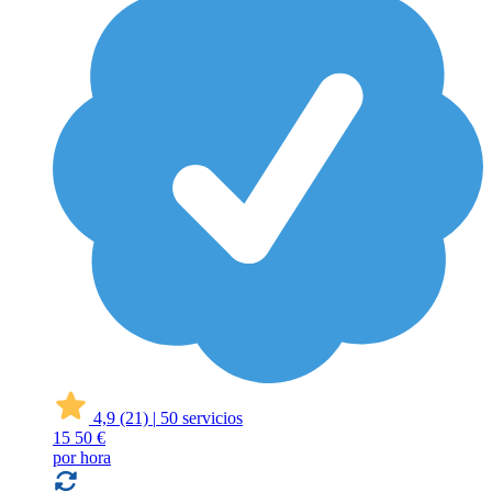
4,9
(21)
|
50 servicios
15
50 €
por hora