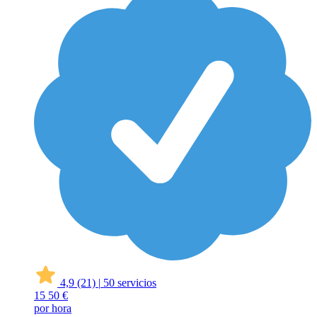
4,9
(21)
|
50 servicios
15
50 €
por hora