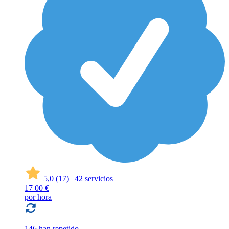
5,0
(17)
|
42 servicios
17
00 €
por hora
146 han repetido