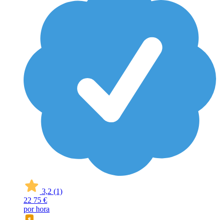
3,2
(1)
22
75 €
por hora