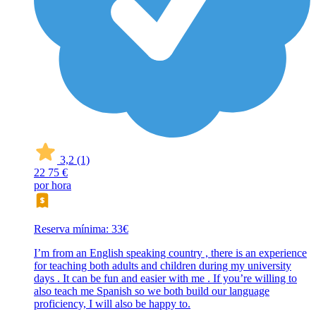
3,2
(1)
22
75 €
por hora
Reserva mínima: 33€
I’m from an English speaking country , there is an experience
for teaching both adults and children during my university
days . It can be fun and easier with me . If you’re willing to
also teach me Spanish so we both build our language
proficiency, I will also be happy to.