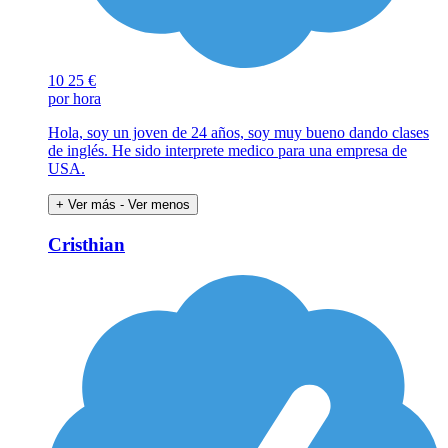
10
25 €
por hora
Hola, soy un joven de 24 años, soy muy bueno dando clases
de inglés. He sido interprete medico para una empresa de
USA.
+ Ver más
- Ver menos
Cristhian