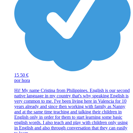
15
50 €
por hora
Hi! My name Cristina from Philippines. English is our second
native language in my country that's why speaking English is
very common to me. I've been living here in Valencia for 10
years already and since then working with family as Nanny
and at the same time teaching and talking their children in
English only in order for them to start learning some basic
english words. I also teach and play with children only using
in English and also through conversation that they can easily