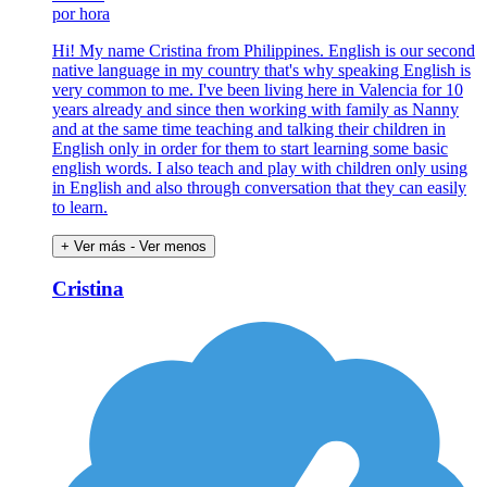
por hora
Hi! My name Cristina from Philippines. English is our second
native language in my country that's why speaking English is
very common to me. I've been living here in Valencia for 10
years already and since then working with family as Nanny
and at the same time teaching and talking their children in
English only in order for them to start learning some basic
english words. I also teach and play with children only using
in English and also through conversation that they can easily
to learn.
+ Ver más
- Ver menos
Cristina