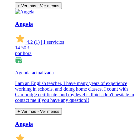
+ Ver más
- Ver menos
Angela
4,2
(1)
|
1 servicios
14
50 €
por hora
Agenda actualizada
I am an English teacher, I have many years of experience
working in schools, and doing home classes, I count with
Cambridge certificate, and my level is fluid , don't hesitate in
contact me if you have any question!!
+ Ver más
- Ver menos
Angela