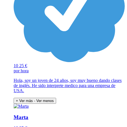
10
25 €
por hora
Hola, soy un joven de 24 años, soy muy bueno dando clases
de inglés. He sido interprete medico para una empresa de
USA.
+ Ver más
- Ver menos
Marta