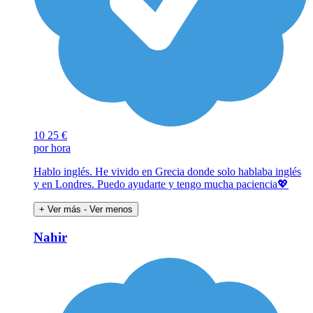
10
25 €
por hora
Hablo inglés. He vivido en Grecia donde solo hablaba inglés
y en Londres. Puedo ayudarte y tengo mucha paciencia💖
+ Ver más
- Ver menos
Nahir