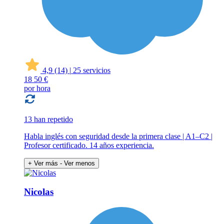
4,9
(14)
|
25 servicios
18
50 €
por hora
13 han repetido
Habla inglés con seguridad desde la primera clase | A1–C2 |
Profesor certificado. 14 años experiencia.
+ Ver más
- Ver menos
Nicolas