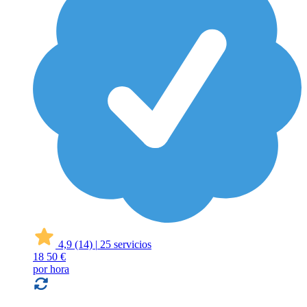
4,9
(14)
|
25 servicios
18
50 €
por hora