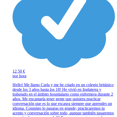
12
50 €
por hora
Hello! Me llamo Carla y me he criado en un colegio británico
desde los 3 años hasta los 18! He vivió en Inglaterra y
trabajado en el ámbito hospitalario como enfermera durante 2
años. Me encantaría tener gente que quisiera practicar
conversación que es lo que escasea siempre que aprendes un
idioma. Conmigo lo pasaras en grande; practicaremos tu
acento y conversación sobre todo, aunque también pasaremos