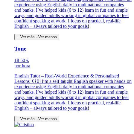
experience using English daily in multinational companies
and banks. I’ve helped kids (6 to 12) learn in fun and simple
ways, and guided adults working in global companies to feel
confident speaking at work. I focus on practical, real-life
English – always tailored to your goals!
+ Ver más
- Ver menos
Tone
18
50 €
por hora
English Tutor – Real-World Experience & Personalized
Lessons 🇬🇧 I’m a self-taught English speaker with hands-on
experience using English daily in multinational companies
and banks. I’ve helped kids (6 to 12) learn in fun and simple
ways, and guided adults working in global companies to feel
confident speaking at work. I focus on practical, real-life
English – always tailored to your goals!
+ Ver más
- Ver menos