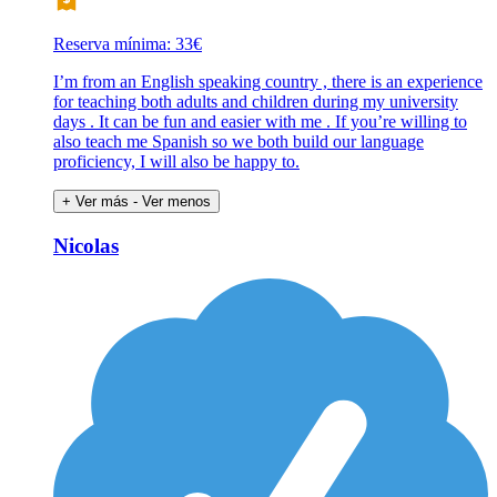
Reserva mínima: 33€
I’m from an English speaking country , there is an experience
for teaching both adults and children during my university
days . It can be fun and easier with me . If you’re willing to
also teach me Spanish so we both build our language
proficiency, I will also be happy to.
+ Ver más
- Ver menos
Nicolas