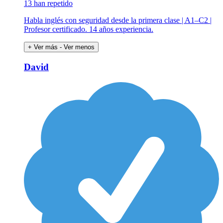
13 han repetido
Habla inglés con seguridad desde la primera clase | A1–C2 |
Profesor certificado. 14 años experiencia.
+ Ver más
- Ver menos
David