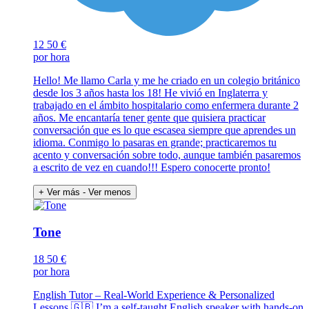
12
50 €
por hora
Hello! Me llamo Carla y me he criado en un colegio británico
desde los 3 años hasta los 18! He vivió en Inglaterra y
trabajado en el ámbito hospitalario como enfermera durante 2
años. Me encantaría tener gente que quisiera practicar
conversación que es lo que escasea siempre que aprendes un
idioma. Conmigo lo pasaras en grande; practicaremos tu
acento y conversación sobre todo, aunque también pasaremos
a escrito de vez en cuando!!! Espero conocerte pronto!
+ Ver más
- Ver menos
Tone
18
50 €
por hora
English Tutor – Real-World Experience & Personalized
Lessons 🇬🇧 I’m a self-taught English speaker with hands-on