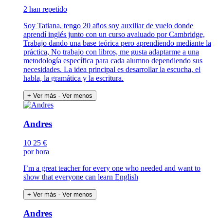
2 han repetido
Soy Tatiana, tengo 20 años soy auxiliar de vuelo donde
aprendí inglés junto con un curso avaluado por Cambridge,
Trabajo dando una base teórica pero aprendiendo mediante la
práctica, No trabajo con libros, me gusta adaptarme a una
metodología específica para cada alumno dependiendo sus
necesidades. La idea principal es desarrollar la escucha, el
habla, la gramática y la escritura.
+ Ver más
- Ver menos
Andres
10
25 €
por hora
I’m a great teacher for every one who needed and want to
show that everyone can learn English
+ Ver más
- Ver menos
Andres