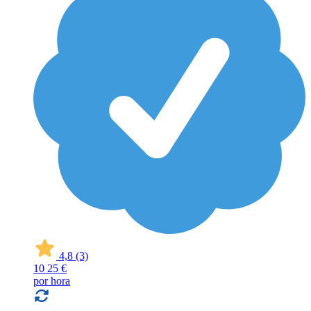
4,8
(3)
10
25 €
por hora