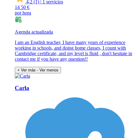
4,2
(1)
|
1 servicios
14
50 €
por hora
Agenda actualizada
I am an English teacher, I have many years of experience
working in schools, and doing home classes, I count with
Cambridge certificate, and my level is fluid , don't hesitate in
contact me if you have any question!!
+ Ver más
- Ver menos
Carla