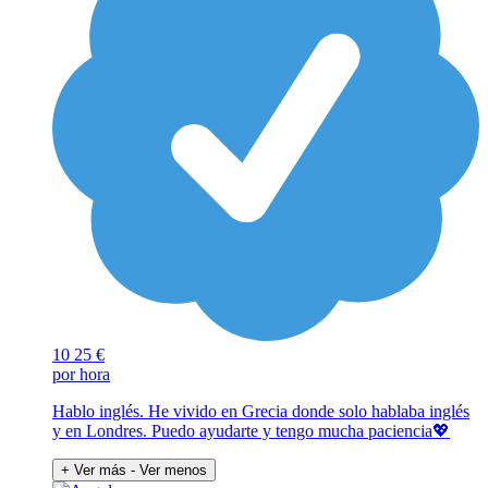
10
25 €
por hora
Hablo inglés. He vivido en Grecia donde solo hablaba inglés
y en Londres. Puedo ayudarte y tengo mucha paciencia💖
+ Ver más
- Ver menos