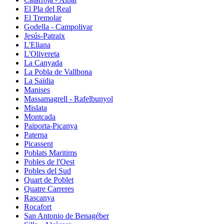
El Pla del Real
El Tremolar
Godella - Campolivar
Jesús-Patraix
L'Eliana
L'Olivereta
La Canyada
La Pobla de Vallbona
La Saïdia
Manises
Massamagrell - Rafelbunyol
Mislata
Montcada
Paiporta-Picanya
Paterna
Picassent
Poblats Maritims
Pobles de l'Oest
Pobles del Sud
Quart de Poblet
Quatre Carreres
Rascanya
Rocafort
San Antonio de Benagéber