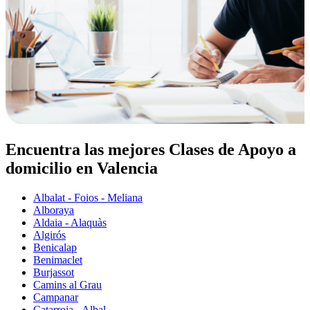
Encuentra las mejores Clases de Apoyo a
domicilio en Valencia
Albalat - Foios - Meliana
Alboraya
Aldaia - Alaquàs
Algirós
Benicalap
Benimaclet
Burjassot
Camins al Grau
Campanar
Catarroja - Albal