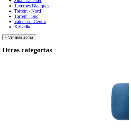
Silla - Alcàsser
Tavernes Blanques
Torrent - Nord
Torrent - Sud
Valencia - Centro
Xirivella
+ Ver más zonas
Otras categorías