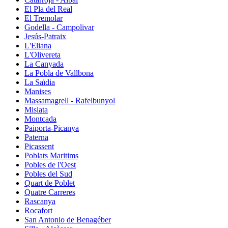
El Pla del Real
El Tremolar
Godella - Campolivar
Jesús-Patraix
L'Eliana
L'Olivereta
La Canyada
La Pobla de Vallbona
La Saïdia
Manises
Massamagrell - Rafelbunyol
Mislata
Montcada
Paiporta-Picanya
Paterna
Picassent
Poblats Maritims
Pobles de l'Oest
Pobles del Sud
Quart de Poblet
Quatre Carreres
Rascanya
Rocafort
San Antonio de Benagéber