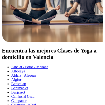
Encuentra las mejores Clases de Yoga a
domicilio en Valencia
Albalat - Foios - Meliana
Alboraya
Aldaia - Alaquàs
Algirós
Benicalap
Benimaclet
Burjassot
Camins al Grau
Campanar
Catarroja - Albal