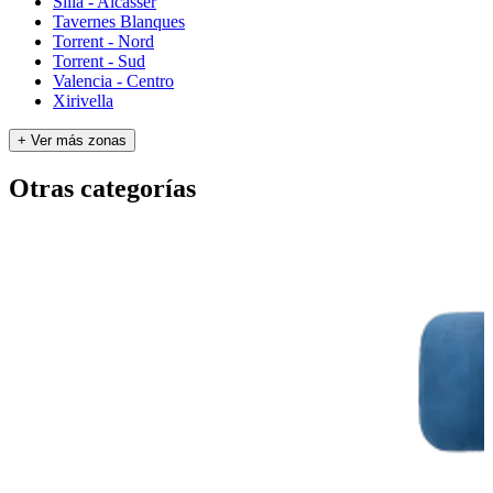
Silla - Alcàsser
Tavernes Blanques
Torrent - Nord
Torrent - Sud
Valencia - Centro
Xirivella
+ Ver más zonas
Otras categorías