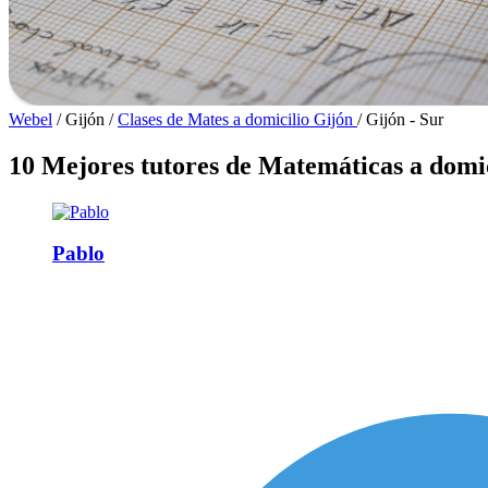
Webel
/
Gijón
/
Clases de Mates a domicilio Gijón
/
Gijón - Sur
10 Mejores tutores de Matemáticas a domic
Pablo