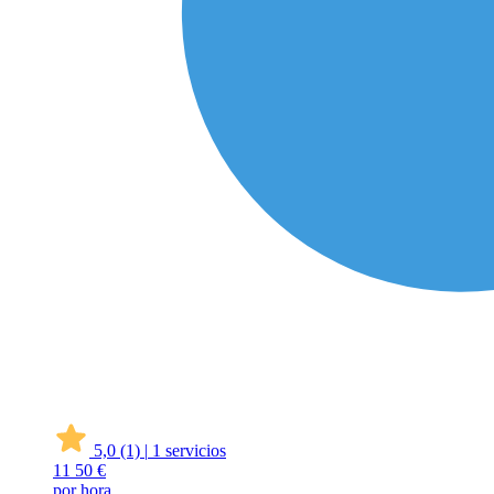
5,0
(1)
|
1 servicios
11
50 €
por hora