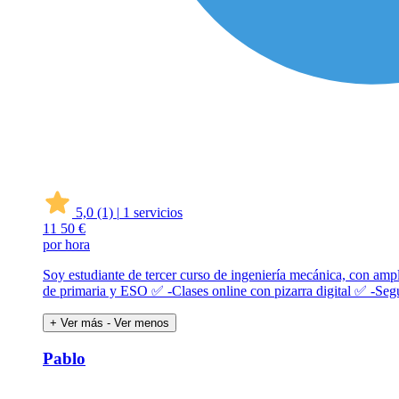
5,0
(1)
|
1 servicios
11
50 €
por hora
Soy estudiante de tercer curso de ingeniería mecánica, con amp
de primaria y ESO ✅ -Clases online con pizarra digital ✅ -Se
+ Ver más
- Ver menos
Pablo