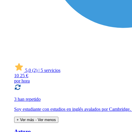
5,0
(2)
|
5 servicios
10
25 €
por hora
3 han repetido
Soy estudiante con estudios en inglés avalados por Cambridge.
+ Ver más
- Ver menos
Arturo