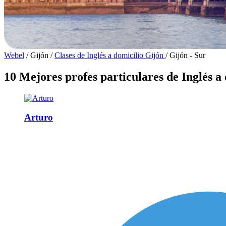
Webel
/
Gijón
/
Clases de Inglés a domicilio Gijón
/
Gijón - Sur
10 Mejores profes particulares de Inglés a 
Arturo