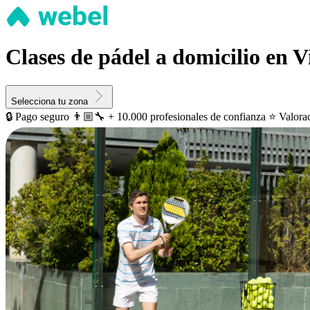
Clases de pádel a domicilio en V
Selecciona tu zona
🔒 Pago seguro
👨🏼‍🔧 + 10.000 profesionales de confianza
⭐️ Valora