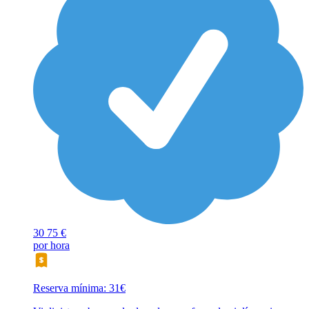
30
75 €
por hora
Reserva mínima: 31€