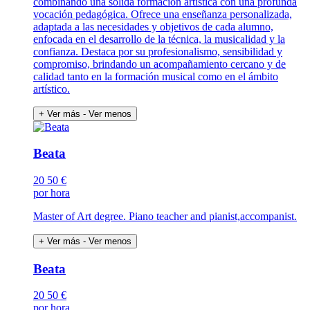
combinando una sólida formación artística con una profunda
vocación pedagógica. Ofrece una enseñanza personalizada,
adaptada a las necesidades y objetivos de cada alumno,
enfocada en el desarrollo de la técnica, la musicalidad y la
confianza. Destaca por su profesionalismo, sensibilidad y
compromiso, brindando un acompañamiento cercano y de
calidad tanto en la formación musical como en el ámbito
artístico.
+ Ver más
- Ver menos
Beata
20
50 €
por hora
Master of Art degree. Piano teacher and pianist,accompanist.
+ Ver más
- Ver menos
Beata
20
50 €
por hora