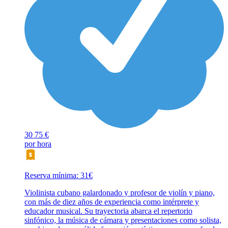
30
75 €
por hora
Reserva mínima: 31€
Violinista cubano galardonado y profesor de violín y piano,
con más de diez años de experiencia como intérprete y
educador musical. Su trayectoria abarca el repertorio
sinfónico, la música de cámara y presentaciones como solista,