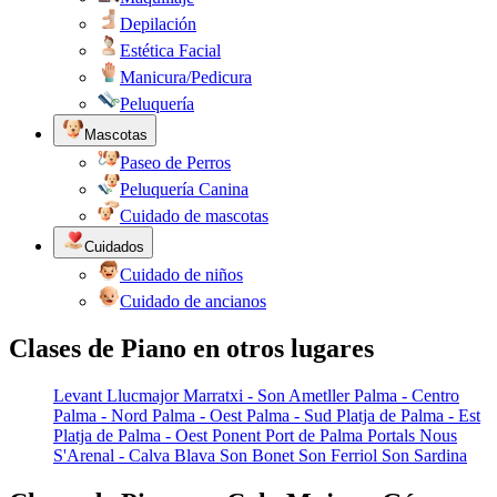
Depilación
Estética Facial
Manicura/Pedicura
Peluquería
Mascotas
Paseo de Perros
Peluquería Canina
Cuidado de mascotas
Cuidados
Cuidado de niños
Cuidado de ancianos
Clases de Piano en otros lugares
Levant
Llucmajor
Marratxi - Son Ametller
Palma - Centro
Palma - Nord
Palma - Oest
Palma - Sud
Platja de Palma - Est
Platja de Palma - Oest
Ponent
Port de Palma
Portals Nous
S'Arenal - Calva Blava
Son Bonet
Son Ferriol
Son Sardina