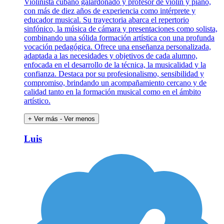
Violinista cubano galardonado y profesor de violín y piano,
con más de diez años de experiencia como intérprete y
educador musical. Su trayectoria abarca el repertorio
sinfónico, la música de cámara y presentaciones como solista,
combinando una sólida formación artística con una profunda
vocación pedagógica. Ofrece una enseñanza personalizada,
adaptada a las necesidades y objetivos de cada alumno,
enfocada en el desarrollo de la técnica, la musicalidad y la
confianza. Destaca por su profesionalismo, sensibilidad y
compromiso, brindando un acompañamiento cercano y de
calidad tanto en la formación musical como en el ámbito
artístico.
+ Ver más
- Ver menos
Luis