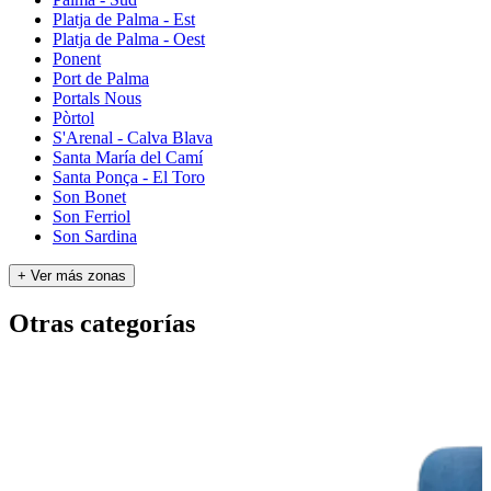
Platja de Palma - Est
Platja de Palma - Oest
Ponent
Port de Palma
Portals Nous
Pòrtol
S'Arenal - Calva Blava
Santa María del Camí
Santa Ponça - El Toro
Son Bonet
Son Ferriol
Son Sardina
+ Ver más zonas
Otras categorías