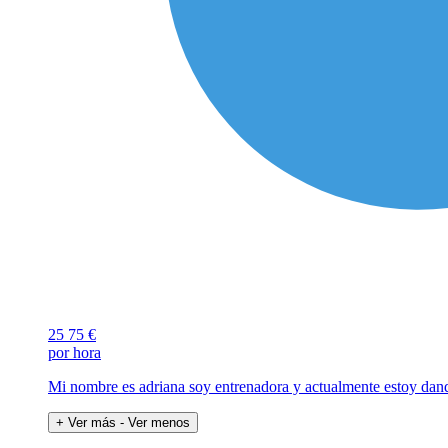
25
75 €
por hora
Mi nombre es adriana soy entrenadora y actualmente estoy dando
+ Ver más
- Ver menos