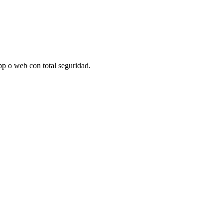
app o web con total seguridad.