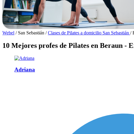
Webel
/
San Sebastián
/
Clases de Pilates a domicilio San Sebastián
/
10 Mejores profes de Pilates en Beraun - E
Adriana