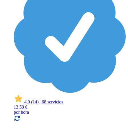
4,9
(14)
|
68 servicios
13
50 €
por hora