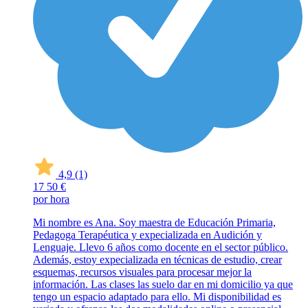
4,9
(1)
17
50 €
por hora
Mi nombre es Ana. Soy maestra de Educación Primaria,
Pedagoga Terapéutica y expecializada en Audición y
Lenguaje. Llevo 6 años como docente en el sector público.
Además, estoy expecializada en técnicas de estudio, crear
esquemas, recursos visuales para procesar mejor la
información. Las clases las suelo dar en mi domicilio ya que
tengo un espacio adaptado para ello. Mi disponibilidad es