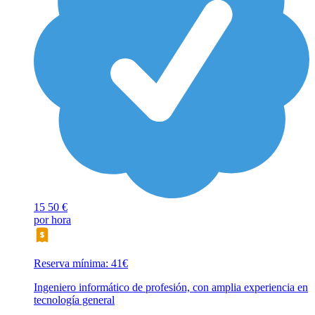
15
50 €
por hora
Reserva mínima: 41€
Ingeniero informático de profesión, con amplia experiencia en
tecnología general