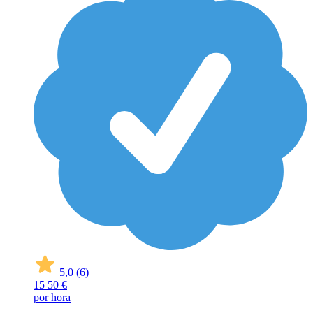
5,0
(6)
15
50 €
por hora