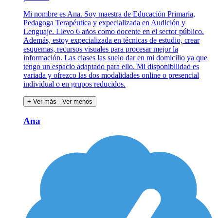
Mi nombre es Ana. Soy maestra de Educación Primaria,
Pedagoga Terapéutica y expecializada en Audición y
Lenguaje. Llevo 6 años como docente en el sector público.
Además, estoy expecializada en técnicas de estudio, crear
esquemas, recursos visuales para procesar mejor la
información. Las clases las suelo dar en mi domicilio ya que
tengo un espacio adaptado para ello. Mi disponibilidad es
variada y ofrezco las dos modalidades online o presencial
individual o en grupos reducidos.
+ Ver más
- Ver menos
Ana