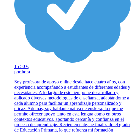
15
50 €
por hora
Soy profesora de apoyo online desde hace cuatro años, con
experiencia acompañando a estudiantes de diferentes edades y
necesidades. A lo largo de este tiempo he desarrollado y
aplicado diversas metodologías de enseñanza, adaptándome a
cada alumno para facilitar un aprendizaje personalizado y
eficaz. Además, soy hablante nativa de euskera, lo que me
permite ofrecer apoyo tanto en esta lengua como en otros
contextos educativos, aportando cercanía y confianza en el
proceso de aprendizaje. Recientemente, he finalizado el grado
de Educación Primaria, lo que refuerza mi formación