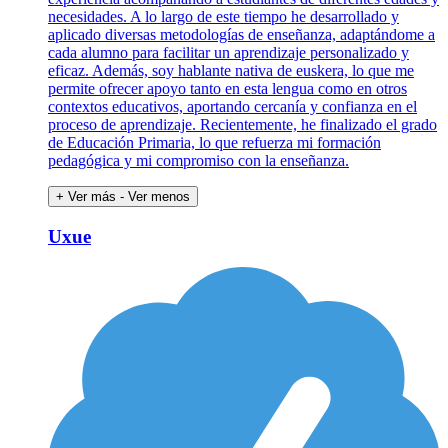
necesidades. A lo largo de este tiempo he desarrollado y
aplicado diversas metodologías de enseñanza, adaptándome a
cada alumno para facilitar un aprendizaje personalizado y
eficaz. Además, soy hablante nativa de euskera, lo que me
permite ofrecer apoyo tanto en esta lengua como en otros
contextos educativos, aportando cercanía y confianza en el
proceso de aprendizaje. Recientemente, he finalizado el grado
de Educación Primaria, lo que refuerza mi formación
pedagógica y mi compromiso con la enseñanza.
+ Ver más
- Ver menos
Uxue