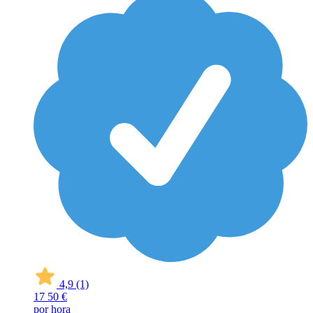
4,9
(1)
17
50 €
por hora