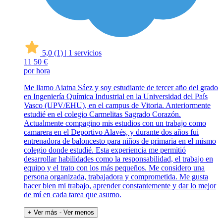
5,0
(1)
|
1 servicios
11
50 €
por hora
Me llamo Aiatna Sáez y soy estudiante de tercer año del grado
en Ingeniería Química Industrial en la Universidad del País
Vasco (UPV/EHU), en el campus de Vitoria. Anteriormente
estudié en el colegio Carmelitas Sagrado Corazón.
Actualmente compagino mis estudios con un trabajo como
camarera en el Deportivo Alavés, y durante dos años fui
entrenadora de baloncesto para niños de primaria en el mismo
colegio donde estudié. Esta experiencia me permitió
desarrollar habilidades como la responsabilidad, el trabajo en
equipo y el trato con los más pequeños. Me considero una
persona organizada, trabajadora y comprometida. Me gusta
hacer bien mi trabajo, aprender constantemente y dar lo mejor
de mí en cada tarea que asumo.
+ Ver más
- Ver menos