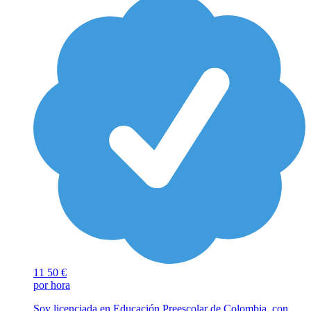
11
50 €
por hora
Soy licenciada en Educación Preescolar de Colombia, con