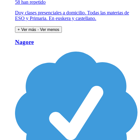
58 han repetido
Doy clases presenciales a domicilio. Todas las materias de
ESO y Primaria. En euskera y castellano.
+ Ver más
- Ver menos
Nagore