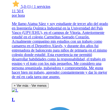
5,0
(1)
|
1 servicios
11
50 €
por hora
Me llamo Aiatna Sáez y soy estudiante de tercer año del grado
en Ingeniería Química Industrial en la Universidad del País
Vasco (UPV/EHU), en el campus de Vitoria. Anteriormente
estudié en el colegio Carmelitas Sagrado Corazón.
Actualmente compagino mis estudios con un trabajo como
camarera en el Deportivo Alavés, y durante dos años fui
entrenadora de baloncesto para niños de primaria en el mismo
colegio donde estudié. Esta experiencia me permitió
desarrollar habilidades como la responsabilidad, el trabajo en
equipo y el trato con los más pequeños. Me considero una
persona organizada, trabajadora y comprometida. Me gusta
hacer bien mi trabajo, aprender constantemente y dar lo mejor
de mí en cada tarea que asumo.
+ Ver más
- Ver menos
L