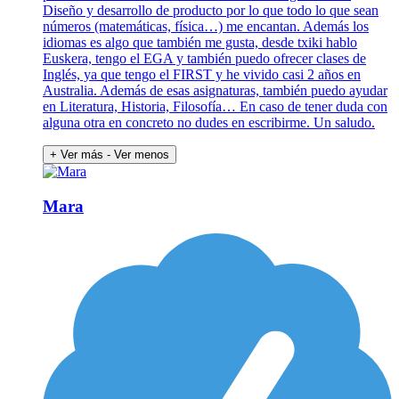
Diseño y desarrollo de producto por lo que todo lo que sean
números (matemáticas, física…) me encantan. Además los
idiomas es algo que también me gusta, desde txiki hablo
Euskera, tengo el EGA y también puedo ofrecer clases de
Inglés, ya que tengo el FIRST y he vivido casi 2 años en
Australia. Además de esas asignaturas, también puedo ayudar
en Literatura, Historia, Filosofía… En caso de tener duda con
alguna otra en concreto no dudes en escribirme. Un saludo.
+ Ver más
- Ver menos
Mara