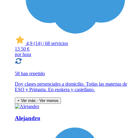
4,9
(14)
|
68 servicios
13
50 €
por hora
58 han repetido
Doy clases presenciales a domicilio. Todas las materias de
ESO y Primaria. En euskera y castellano.
+ Ver más
- Ver menos
Alejandro