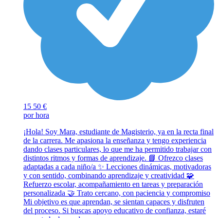
15
50 €
por hora
¡Hola! Soy Mara, estudiante de Magisterio, ya en la recta final
de la carrera. Me apasiona la enseñanza y tengo experiencia
dando clases particulares, lo que me ha permitido trabajar con
distintos ritmos y formas de aprendizaje. 📘 Ofrezco clases
adaptadas a cada niño/a ✨ Lecciones dinámicas, motivadoras
y con sentido, combinando aprendizaje y creatividad 🧩
Refuerzo escolar, acompañamiento en tareas y preparación
personalizada 🤝 Trato cercano, con paciencia y compromiso
Mi objetivo es que aprendan, se sientan capaces y disfruten
del proceso. Si buscas apoyo educativo de confianza, estaré