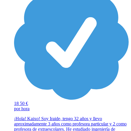
18
50 €
por hora
¡Hola! Kaixo! Soy Iraide, tengo 32 años y llevo
aproximadamente 3 años como profesora particular y 2 como
profesora de extraescolares. He estudiado ingeniería de