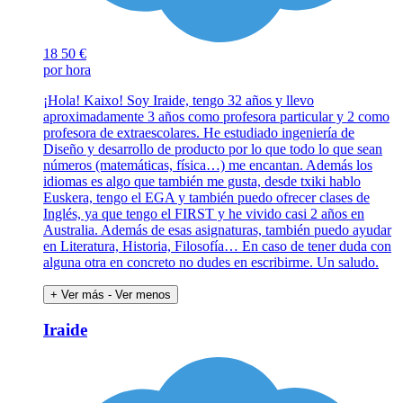
18
50 €
por hora
¡Hola! Kaixo! Soy Iraide, tengo 32 años y llevo
aproximadamente 3 años como profesora particular y 2 como
profesora de extraescolares. He estudiado ingeniería de
Diseño y desarrollo de producto por lo que todo lo que sean
números (matemáticas, física…) me encantan. Además los
idiomas es algo que también me gusta, desde txiki hablo
Euskera, tengo el EGA y también puedo ofrecer clases de
Inglés, ya que tengo el FIRST y he vivido casi 2 años en
Australia. Además de esas asignaturas, también puedo ayudar
en Literatura, Historia, Filosofía… En caso de tener duda con
alguna otra en concreto no dudes en escribirme. Un saludo.
+ Ver más
- Ver menos
Iraide