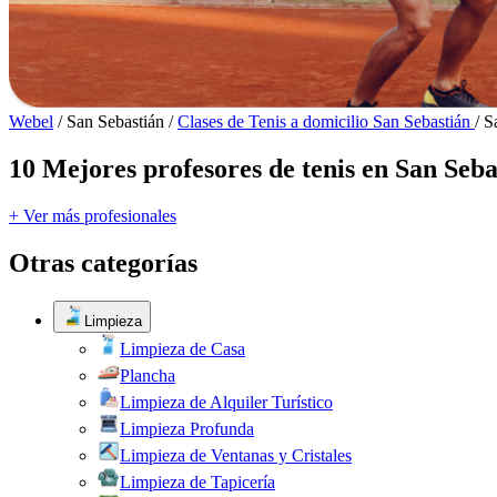
Webel
/
San Sebastián
/
Clases de Tenis a domicilio San Sebastián
/
S
10 Mejores profesores de tenis en San Seba
+ Ver más profesionales
Otras categorías
Limpieza
Limpieza de Casa
Plancha
Limpieza de Alquiler Turístico
Limpieza Profunda
Limpieza de Ventanas y Cristales
Limpieza de Tapicería