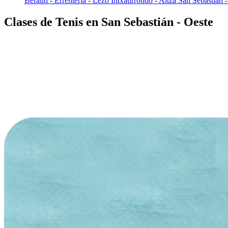
Beraun - Errenteria - Lezo
Intxaurrondo - Altza
San Sebastián -
Clases de Tenis en San Sebastián - Oeste