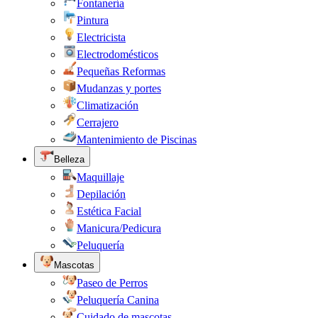
Fontanería
Pintura
Electricista
Electrodomésticos
Pequeñas Reformas
Mudanzas y portes
Climatización
Cerrajero
Mantenimiento de Piscinas
Belleza
Maquillaje
Depilación
Estética Facial
Manicura/Pedicura
Peluquería
Mascotas
Paseo de Perros
Peluquería Canina
Cuidado de mascotas