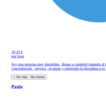
10
25 €
por hora
Soy una persona muy deportista , llegue a competir jugando al t
concentración , nervios , el saque y sobretodo la disciplina q es
+ Ver más
- Ver menos
Paula