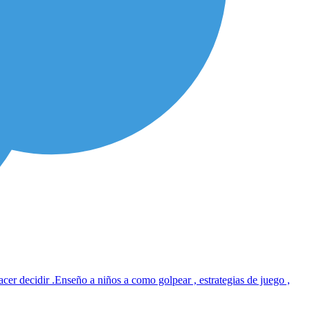
cer decidir .Enseño a niños a como golpear , estrategias de juego ,