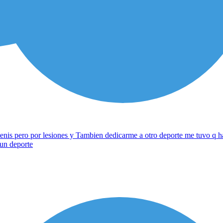
enis pero por lesiones y Tambien dedicarme a otro deporte me tuvo q ha
 un deporte