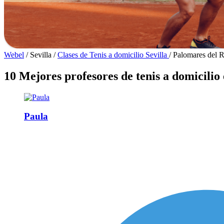
Webel
/
Sevilla
/
Clases de Tenis a domicilio Sevilla
/
Palomares del R
10 Mejores profesores de tenis a domicilio
Paula