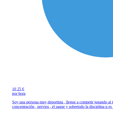
10
25 €
por hora
Soy una persona muy deportista , llegue a competir jugando al t
concentración , nervios , el saque y sobretodo la disciplina q es