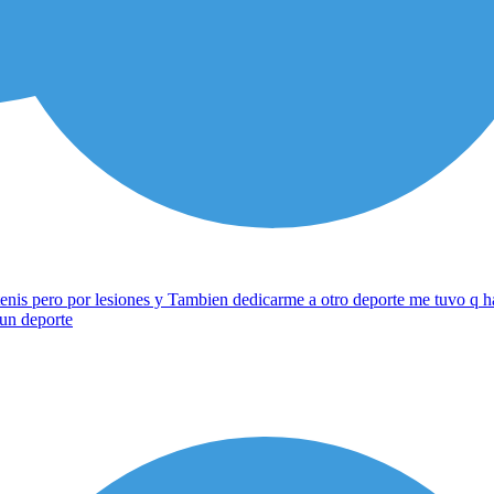
enis pero por lesiones y Tambien dedicarme a otro deporte me tuvo q ha
 un deporte