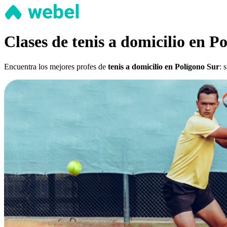
Clases de tenis a domicilio en P
Encuentra los mejores profes de
tenis a domicilio en Polígono Sur
: 