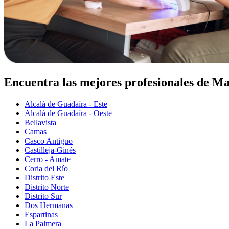
Encuentra las mejores profesionales de Ma
Alcalá de Guadaíra - Este
Alcalá de Guadaíra - Oeste
Bellavista
Camas
Casco Antiguo
Castilleja-Ginés
Cerro - Amate
Coria del Río
Distrito Este
Distrito Norte
Distrito Sur
Dos Hermanas
Espartinas
La Palmera