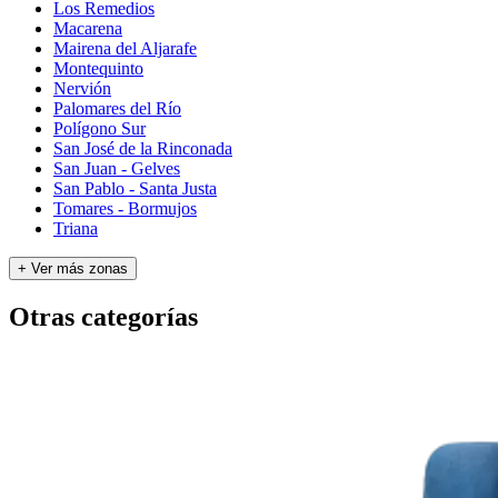
Los Remedios
Macarena
Mairena del Aljarafe
Montequinto
Nervión
Palomares del Río
Polígono Sur
San José de la Rinconada
San Juan - Gelves
San Pablo - Santa Justa
Tomares - Bormujos
Triana
+ Ver más zonas
Otras categorías