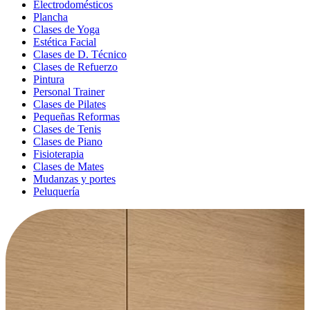
Electrodomésticos
Plancha
Clases de Yoga
Estética Facial
Clases de D. Técnico
Clases de Refuerzo
Pintura
Personal Trainer
Clases de Pilates
Pequeñas Reformas
Clases de Tenis
Clases de Piano
Fisioterapia
Clases de Mates
Mudanzas y portes
Peluquería