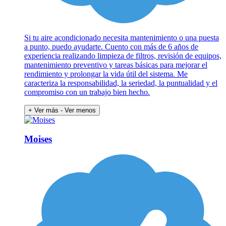
Si tu aire acondicionado necesita mantenimiento o una puesta
a punto, puedo ayudarte. Cuento con más de 6 años de
experiencia realizando limpieza de filtros, revisión de equipos,
mantenimiento preventivo y tareas básicas para mejorar el
rendimiento y prolongar la vida útil del sistema. Me
caracteriza la responsabilidad, la seriedad, la puntualidad y el
compromiso con un trabajo bien hecho.
+ Ver más
- Ver menos
Moises