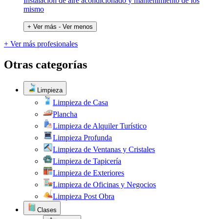
Instalacion de aire acondicionado y mantenimiento de los
mismo
+ Ver más
- Ver menos
+ Ver más profesionales
Otras categorías
Limpieza
Limpieza de Casa
Plancha
Limpieza de Alquiler Turístico
Limpieza Profunda
Limpieza de Ventanas y Cristales
Limpieza de Tapicería
Limpieza de Exteriores
Limpieza de Oficinas y Negocios
Limpieza Post Obra
Clases