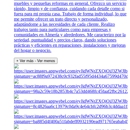
muebles y pequeñas reformas en general. Ofrezco un servicio
rápido, limpio y de confianza, cuidando cada detalle como si
fuera para mi propia casa. Trabajo de forma individual, lo que
me permite ofrecer un trato directo y personalizado,
adaptándome a las necesidades de cada cliente. Realizo
trabajos tanto para particulares como para empresas y
comunidades en Almería y alrededores. Me caracterizo por la
seriedad, puntualidad y precios claros, dando soluciones
prácticas y eficientes en reparaciones, instalaciones y mejoras
del hogar o negocio.
+ Ver más
- Ver menos