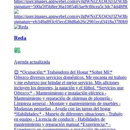
Reda
Agenda actualizada
😊 *Ocupación:* Trabajadora del Hogar *Sobre Mí:*
Ofrezco diversos servicios domésticos. Me encanta mi trabajo
y me esfuerzo por brindar el mejor servicio. Mis aficiones
incluyen los deportes, la natación y el fútbol. *Servicios que
Ofrezco:* - Mantenimiento e instalación eléctrica -
Mantenimiento y reparación de sistemas de plomería -
Limpieza general - Montaje y mantenimiento de muebles -
Mudanzas pequeñas - Ayuda con las tareas del hogar
*Habilidades:* - Manejo de diferentes situaciones - Trabajo
en equipo - Licencia de conducir - Habilidades de
mantenimiento y reparación manual *Experiencia:* -
Experiencia en mantenimiento e instalación de servicios