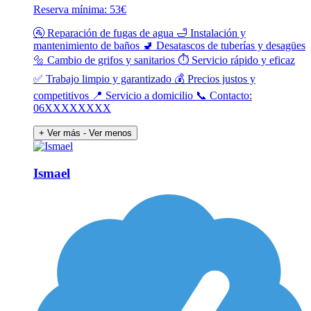
Reserva mínima: 53€
🚰 Reparación de fugas de agua 🛁 Instalación y
mantenimiento de baños 🚽 Desatascos de tuberías y desagües
🔩 Cambio de grifos y sanitarios ⏱️ Servicio rápido y eficaz
✅ Trabajo limpio y garantizado 💰 Precios justos y
competitivos 📍 Servicio a domicilio 📞 Contacto:
06XXXXXXXX
+ Ver más
- Ver menos
Ismael