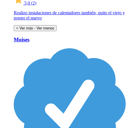
5,0
(2)
Realizo instalaciones de calentadores también, quito el viejo y
pongo el nuevo
+ Ver más
- Ver menos
Moises