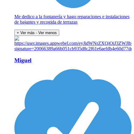
Me dedico a la fontanería y hago reparaciones e instalaciones
de bajantes y recogida de terrazas
+ Ver más
- Ver menos
Miguel