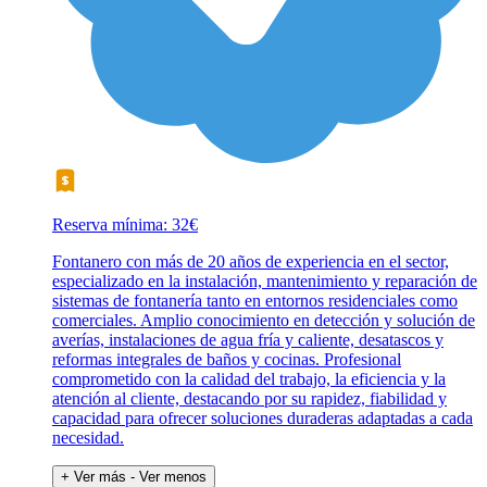
Reserva mínima: 32€
Fontanero con más de 20 años de experiencia en el sector,
especializado en la instalación, mantenimiento y reparación de
sistemas de fontanería tanto en entornos residenciales como
comerciales. Amplio conocimiento en detección y solución de
averías, instalaciones de agua fría y caliente, desatascos y
reformas integrales de baños y cocinas. Profesional
comprometido con la calidad del trabajo, la eficiencia y la
atención al cliente, destacando por su rapidez, fiabilidad y
capacidad para ofrecer soluciones duraderas adaptadas a cada
necesidad.
+ Ver más
- Ver menos