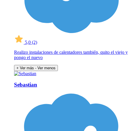
5,0
(2)
Realizo instalaciones de calentadores también, quito el viejo y
pongo el nuevo
+ Ver más
- Ver menos
Sebastian