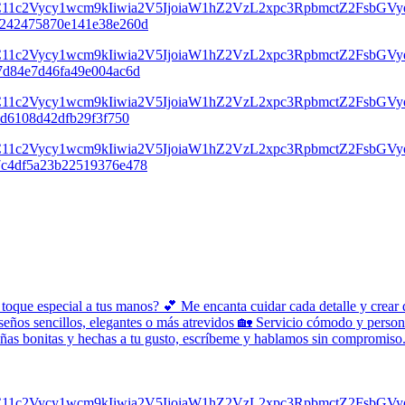
 toque especial a tus manos? 💕 Me encanta cuidar cada detalle y crear 
seños sencillos, elegantes o más atrevidos 🏡 Servicio cómodo y person
 uñas bonitas y hechas a tu gusto, escríbeme y hablamos sin compromis