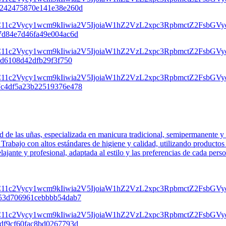
d de las uñas, especializada en manicura tradicional, semipermanente y d
 Trabajo con altos estándares de higiene y calidad, utilizando productos 
ajante y profesional, adaptada al estilo y las preferencias de cada pers