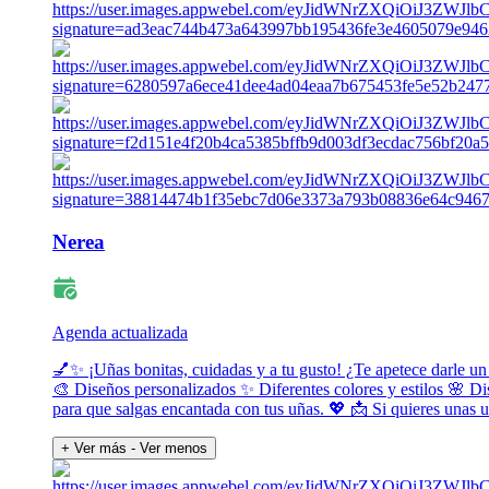
Nerea
Agenda actualizada
💅✨ ¡Uñas bonitas, cuidadas y a tu gusto! ¿Te apetece darle un
🎨 Diseños personalizados ✨ Diferentes colores y estilos 🌸 Di
para que salgas encantada con tus uñas. 💖 📩 Si quieres unas
+ Ver más
- Ver menos