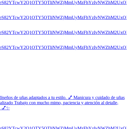
diseños de uñas adaptados a tu estilo. 💅 Manicura y cuidado de uñas
alizado Trabajo con mucho mimo, paciencia y atención al detalle,
o. 💅✨