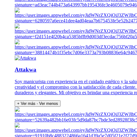
Attakwa
Soy manicurista con experiencia en el cuidado estético y la salu
creatividad y el compromiso con la satisfacción de cada cliente.
duraderos y elegantes. Mi objetivo es brindar una experiencia rel
+ Ver más
- Ver menos