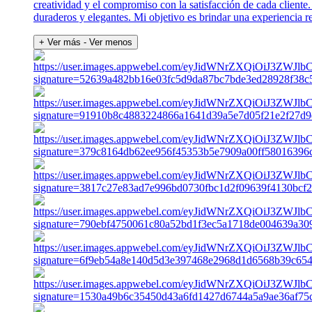
creatividad y el compromiso con la satisfacción de cada cliente.
duraderos y elegantes. Mi objetivo es brindar una experiencia rel
+ Ver más
- Ver menos