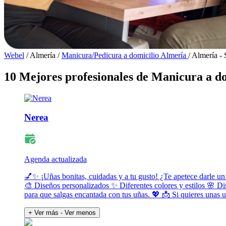
Webel
/
Almería
/
Manicura/Pedicura a domicilio Almería
/
Almería - 
10 Mejores profesionales de Manicura a do
Nerea
Agenda actualizada
💅✨ ¡Uñas bonitas, cuidadas y a tu gusto! ¿Te apetece darle un
🎨 Diseños personalizados ✨ Diferentes colores y estilos 🌸 Di
para que salgas encantada con tus uñas. 💖 📩 Si quieres unas
+ Ver más
- Ver menos