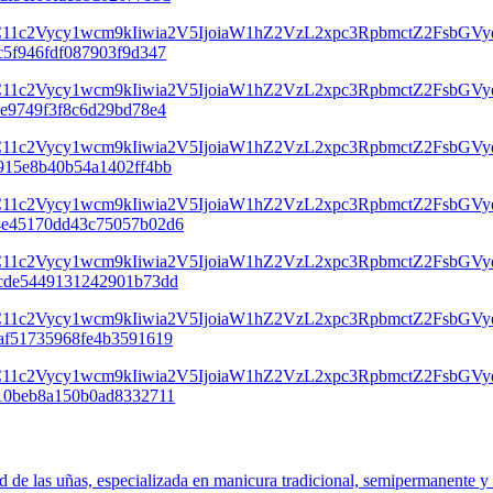
d de las uñas, especializada en manicura tradicional, semipermanente y d