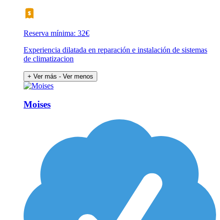
Reserva mínima: 32€
Experiencia dilatada en reparación e instalación de sistemas
de climatizacion
+ Ver más
- Ver menos
Moises