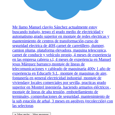
Me llamo Manuel clavijo Sánchez actualmente estoy
buscando trabajo, tengo el grado medio de electricidad y
automatismo,grado superior en montaje de redes electricas y
mantenimiento de centros de transformación,curso de
seguridad electrica de 40H,carnet de carretillero, dumper,
camion pluma, plataforma elevadora, maquina telescopica,
carnet de conducir y vehículo propio, 4 meses de experiencia
en las empresa cabrera s.l, 4 meses de experiencia en Manuel
jesus Márquez barranco,montaje de lineas de
telecomunicaciones y cableado de maquinaria 400v 1 año de
experiencia en Educarfe S.L, montaje de maquinas de aire,
fontanería en general electricidad industrial, montaje de
viviendasy locales comerciales por sevilla, practicas grado
superior en Montrel ingeniería, haciendo armarios eléctricos ,
montaje de lineas de alta tensión, embotellamiento de
terminales, comprobaciones de seguridad, mantenimiento de
la sub estación de arhal, 3 meses en agolives (recolección) con
las selectoras
+ Ver más
- Ver menos