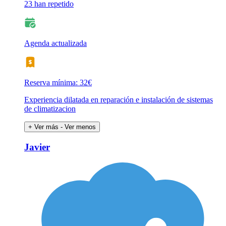
23 han repetido
Agenda actualizada
Reserva mínima: 32€
Experiencia dilatada en reparación e instalación de sistemas
de climatizacion
+ Ver más
- Ver menos
Javier