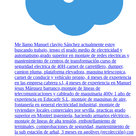
Me llamo Manuel clavijo Sánchez actualmente estoy
buscando trabajo, tengo el grado medio de electricidad y
automatismo,grado superior en montaje de redes electricas y
mantenimiento de centros de transformación,curso de
seguridad electrica de 40H,carnet de carretillero, dumper,
camion pluma, plataforma elevadora, maquina telescopica,
carnet de conducir y vehículo propio, 4 meses de experiencia
en las empresa cabrera s.l, 4 meses de experiencia en Manuel
jesus Márquez barranco,montaje de lineas de
telecomunicaciones y cableado de maquinaria 400v 1 año de
experiencia en Educarfe S.L, montaje de maquinas de aire,
fontanería en general electricidad industrial, montaje de
viviendasy locales comerciales por sevilla, practicas grado
superior en Montrel ingeniería, haciendo armarios eléctricos ,
montaje de lineas de alta tensión, embotellamiento de
terminales, comprobaciones de seguridad, mantenimiento de
la sub estación de arhal, 3 meses en agolives (recolección) con