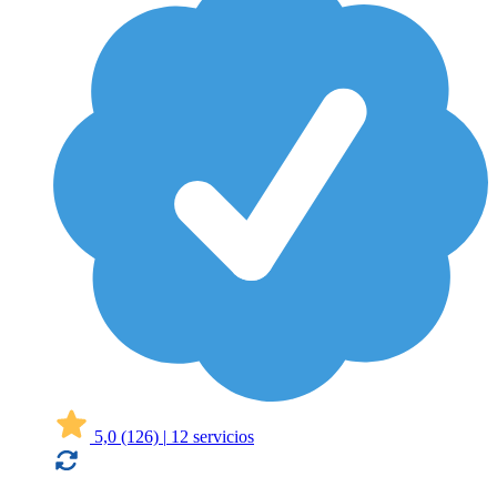
5,0
(126)
|
12 servicios