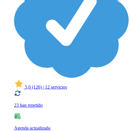
5,0
(126)
|
12 servicios
23 han repetido
Agenda actualizada