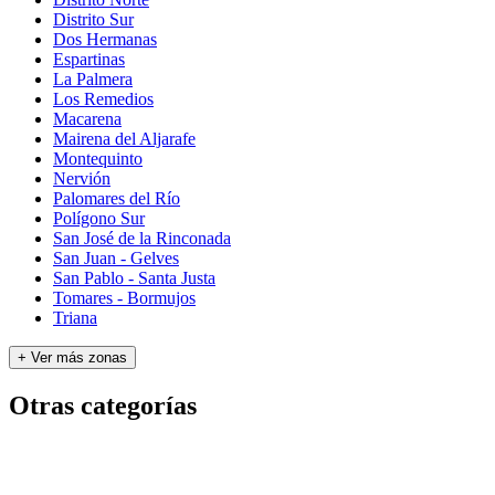
Distrito Sur
Dos Hermanas
Espartinas
La Palmera
Los Remedios
Macarena
Mairena del Aljarafe
Montequinto
Nervión
Palomares del Río
Polígono Sur
San José de la Rinconada
San Juan - Gelves
San Pablo - Santa Justa
Tomares - Bormujos
Triana
+ Ver más zonas
Otras categorías