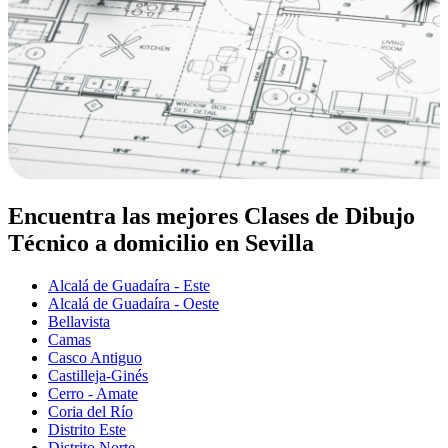
Encuentra las mejores Clases de Dibujo
Técnico a domicilio en Sevilla
Alcalá de Guadaíra - Este
Alcalá de Guadaíra - Oeste
Bellavista
Camas
Casco Antiguo
Castilleja-Ginés
Cerro - Amate
Coria del Río
Distrito Este
Distrito Norte