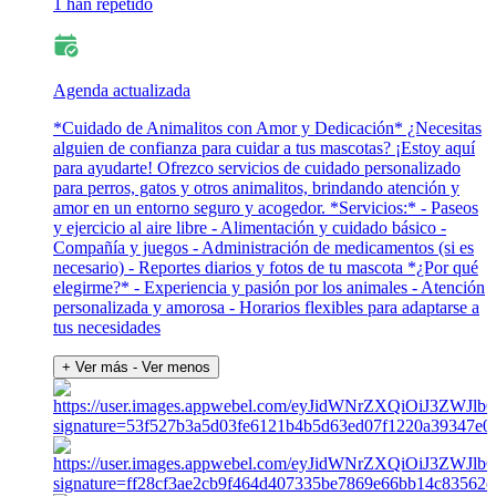
1 han repetido
Agenda actualizada
*Cuidado de Animalitos con Amor y Dedicación* ¿Necesitas
alguien de confianza para cuidar a tus mascotas? ¡Estoy aquí
para ayudarte! Ofrezco servicios de cuidado personalizado
para perros, gatos y otros animalitos, brindando atención y
amor en un entorno seguro y acogedor. *Servicios:* - Paseos
y ejercicio al aire libre - Alimentación y cuidado básico -
Compañía y juegos - Administración de medicamentos (si es
necesario) - Reportes diarios y fotos de tu mascota *¿Por qué
elegirme?* - Experiencia y pasión por los animales - Atención
personalizada y amorosa - Horarios flexibles para adaptarse a
tus necesidades
+ Ver más
- Ver menos