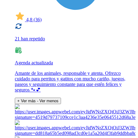
4,8
(36)
21 han repetido
Agenda actualizada
Amante de los animales, responsable y atenta. Ofrezco
cuidado para perritos y gatitos con mucho cariño, juegos,
paseos y seguimiento constante para que estén felices y
seguros 🐾💕
+ Ver más
- Ver menos