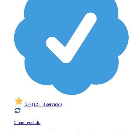
5,0
(12)
|
3 servicios
5 han repetido