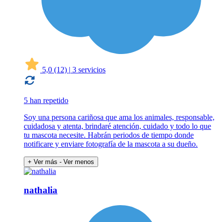
5,0
(12)
|
3 servicios
5 han repetido
Soy una persona cariñosa que ama los animales, responsable,
cuidadosa y atenta, brindaré atención, cuidado y todo lo que
tu mascota necesite. Habrán periodos de tiempo donde
notificare y enviare fotografía de la mascota a su dueño.
+ Ver más
- Ver menos
nathalia