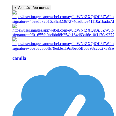
+ Ver más
- Ver menos
camila