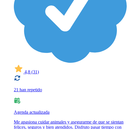
4,8
(31)
21 han repetido
Agenda actualizada
Me apasiona cuidar animales y asegurarme de que se sientan
felices, seguros y bien atendidos. Disfruto pasar tiempo con