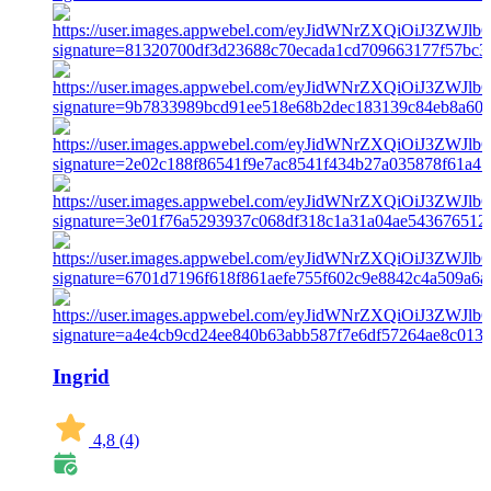
Ingrid
4,8
(4)