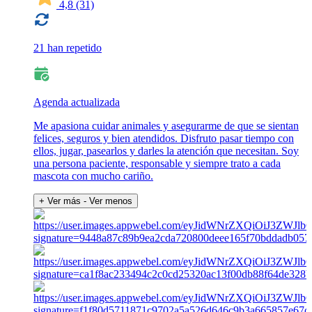
4,8
(31)
21 han repetido
Agenda actualizada
Me apasiona cuidar animales y asegurarme de que se sientan
felices, seguros y bien atendidos. Disfruto pasar tiempo con
ellos, jugar, pasearlos y darles la atención que necesitan. Soy
una persona paciente, responsable y siempre trato a cada
mascota con mucho cariño.
+ Ver más
- Ver menos