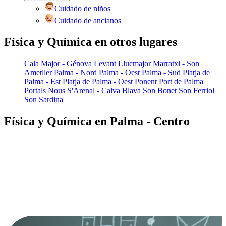
Cuidado de niños
Cuidado de ancianos
Física y Química en otros lugares
Cala Major - Génova
Levant
Llucmajor
Marratxi - Son
Ametller
Palma - Nord
Palma - Oest
Palma - Sud
Platja de
Palma - Est
Platja de Palma - Oest
Ponent
Port de Palma
Portals Nous
S'Arenal - Calva Blava
Son Bonet
Son Ferriol
Son Sardina
Física y Química en Palma - Centro