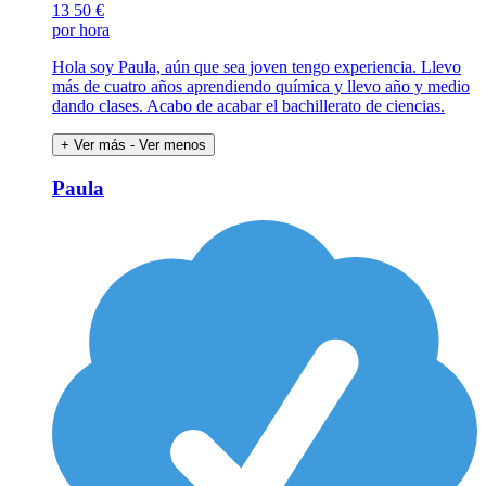
13
50 €
por hora
Hola soy Paula, aún que sea joven tengo experiencia. Llevo
más de cuatro años aprendiendo química y llevo año y medio
dando clases. Acabo de acabar el bachillerato de ciencias.
+ Ver más
- Ver menos
Paula