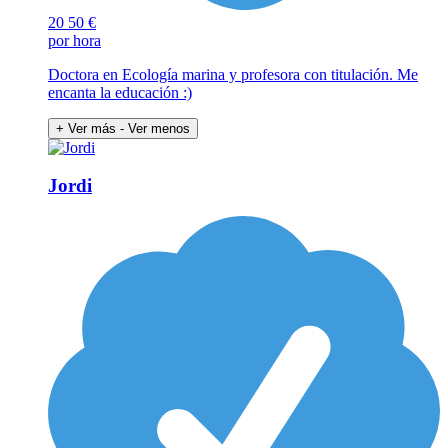
20
50 €
por hora
Doctora en Ecología marina y profesora con titulación. Me
encanta la educación :)
+ Ver más
- Ver menos
Jordi