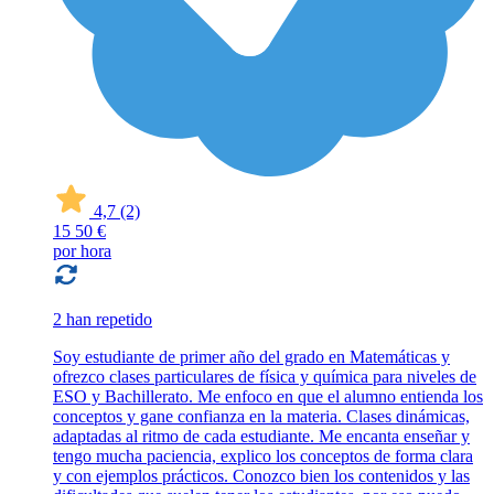
4,7
(2)
15
50 €
por hora
2 han repetido
Soy estudiante de primer año del grado en Matemáticas y
ofrezco clases particulares de física y química para niveles de
ESO y Bachillerato. Me enfoco en que el alumno entienda los
conceptos y gane confianza en la materia. Clases dinámicas,
adaptadas al ritmo de cada estudiante. Me encanta enseñar y
tengo mucha paciencia, explico los conceptos de forma clara
y con ejemplos prácticos. Conozco bien los contenidos y las