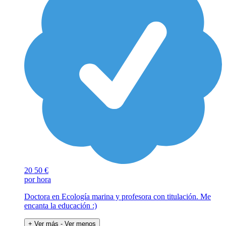
20
50 €
por hora
Doctora en Ecología marina y profesora con titulación. Me
encanta la educación :)
+ Ver más
- Ver menos