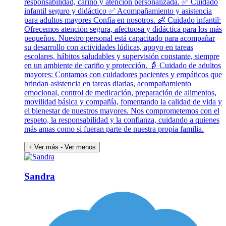
responsabilidad, cariño y atención personalizada. ✅ Cuidado
infantil seguro y didáctico ✅ Acompañamiento y asistencia
para adultos mayores Confía en nosotros. 👶 Cuidado infantil:
Ofrecemos atención segura, afectuosa y didáctica para los más
pequeños. Nuestro personal está capacitado para acompañar
su desarrollo con actividades lúdicas, apoyo en tareas
escolares, hábitos saludables y supervisión constante, siempre
en un ambiente de cariño y protección. 👵 Cuidado de adultos
mayores: Contamos con cuidadores pacientes y empáticos que
brindan asistencia en tareas diarias, acompañamiento
emocional, control de medicación, preparación de alimentos,
movilidad básica y compañía, fomentando la calidad de vida y
el bienestar de nuestros mayores. Nos comprometemos con el
respeto, la responsabilidad y la confianza, cuidando a quienes
más amas como si fueran parte de nuestra propia familia.
+ Ver más
- Ver menos
Sandra