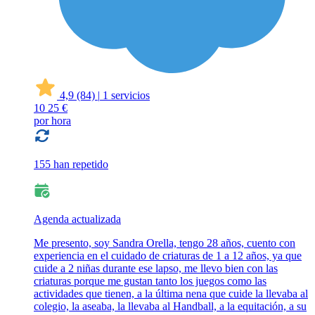
4,9
(84)
|
1 servicios
10
25 €
por hora
155 han repetido
Agenda actualizada
Me presento, soy Sandra Orella, tengo 28 años, cuento con
experiencia en el cuidado de criaturas de 1 a 12 años, ya que
cuide a 2 niñas durante ese lapso, me llevo bien con las
criaturas porque me gustan tanto los juegos como las
actividades que tienen, a la última nena que cuide la llevaba al
colegio, la aseaba, la llevaba al Handball, a la equitación, a su