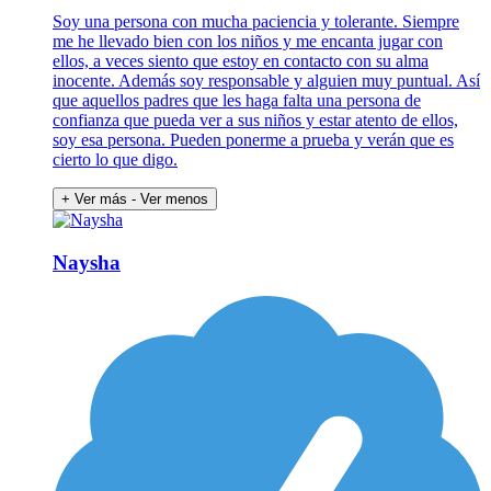
Soy una persona con mucha paciencia y tolerante. Siempre
me he llevado bien con los niños y me encanta jugar con
ellos, a veces siento que estoy en contacto con su alma
inocente. Además soy responsable y alguien muy puntual. Así
que aquellos padres que les haga falta una persona de
confianza que pueda ver a sus niños y estar atento de ellos,
soy esa persona. Pueden ponerme a prueba y verán que es
cierto lo que digo.
+ Ver más
- Ver menos
Naysha