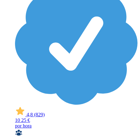
4,8
(829)
10
25 €
por hora