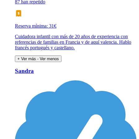
87 han repetido
Reserva mínima: 31€
Cuidadora infantil con más de 20 años de experiencia con
referencias de familias en Francia y de aquí valencia. Hablo
francés portugués y castellano.
+ Ver más
- Ver menos
Sandra