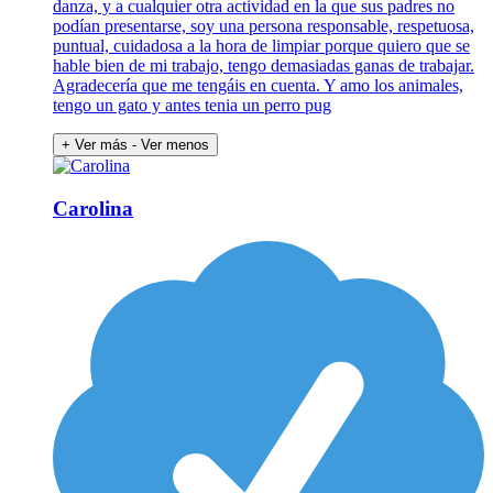
danza, y a cualquier otra actividad en la que sus padres no
podían presentarse, soy una persona responsable, respetuosa,
puntual, cuidadosa a la hora de limpiar porque quiero que se
hable bien de mi trabajo, tengo demasiadas ganas de trabajar.
Agradecería que me tengáis en cuenta. Y amo los animales,
tengo un gato y antes tenia un perro pug
+ Ver más
- Ver menos
Carolina