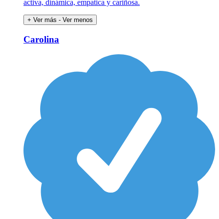
activa, dinámica, empatica y cariñosa.
+ Ver más
- Ver menos
Carolina