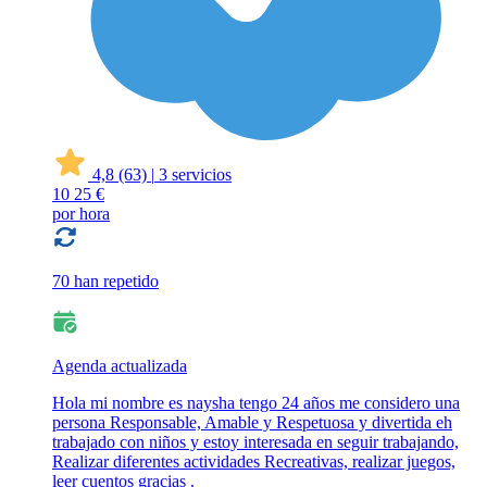
4,8
(63)
|
3 servicios
10
25 €
por hora
70 han repetido
Agenda actualizada
Hola mi nombre es naysha tengo 24 años me considero una
persona Responsable, Amable y Respetuosa y divertida eh
trabajado con niños y estoy interesada en seguir trabajando,
Realizar diferentes actividades Recreativas, realizar juegos,
leer cuentos gracias .