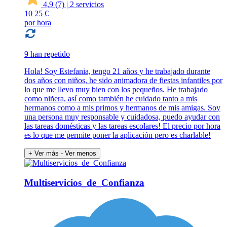
4,9
(7)
|
2 servicios
10
25 €
por hora
9 han repetido
Hola! Soy Estefania, tengo 21 años y he trabajado durante
dos años con niños, he sido animadora de fiestas infantiles por
lo que me llevo muy bien con los pequeños. He trabajado
como niñera, así como también he cuidado tanto a mis
hermanos como a mis primos y hermanos de mis amigas. Soy
una persona muy responsable y cuidadosa, puedo ayudar con
las tareas domésticas y las tareas escolares! El precio por hora
es lo que me permite poner la aplicación pero es charlable!
+ Ver más
- Ver menos
Multiservicios_de_Confianza