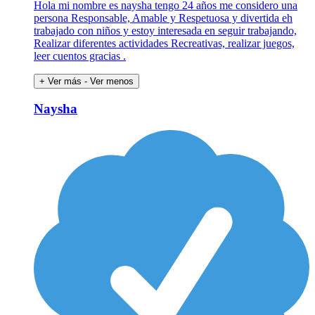
Hola mi nombre es naysha tengo 24 años me considero una
persona Responsable, Amable y Respetuosa y divertida eh
trabajado con niños y estoy interesada en seguir trabajando,
Realizar diferentes actividades Recreativas, realizar juegos,
leer cuentos gracias .
+ Ver más
- Ver menos
Naysha