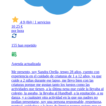
4,9
(84)
|
1 servicios
10
25 €
por hora
155 han repetido
Agenda actualizada
Me presento, soy Sandra Orella, tengo 28 años, cuento con
experiencia en el cuidado de criaturas de 1 a 12 años, ya que
cuide a 2 niñas durante ese lapso, me llevo bien con las
criaturas porque me gustan tanto los juegos como las
actividades que tienen, a la última nena que cuide la llevaba al
colegio, la aseaba, la llevaba al Handball, a la equitación, a su
danza, y a cualquier otra actividad en la que sus padres no
podían presentarse, soy una persona responsable, respetuosa,
puntual, cuidadosa a la hora de limpiar porque quiero que se