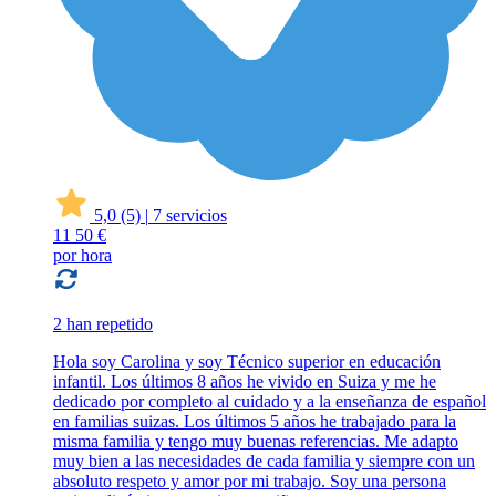
5,0
(5)
|
7 servicios
11
50 €
por hora
2 han repetido
Hola soy Carolina y soy Técnico superior en educación
infantil. Los últimos 8 años he vivido en Suiza y me he
dedicado por completo al cuidado y a la enseñanza de español
en familias suizas. Los últimos 5 años he trabajado para la
misma familia y tengo muy buenas referencias. Me adapto
muy bien a las necesidades de cada familia y siempre con un
absoluto respeto y amor por mi trabajo. Soy una persona