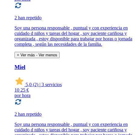
2 han repetido
Soy una persona responsable , puntual y con experiencia en
cuidado d niños y tareas del hogar , soy paciente cariñosa y
organizada , estoy disponible para trabajar por horas o jornada
completa , según las necesidades de la familia.
+ Ver más
- Ver menos
Miel
5,0
(2)
|
3 servicios
10
25 €
por hora
2 han repetido
Soy una persona responsable , puntual y con experiencia en
cuidado d niños y tareas del hogar , soy paciente cariñosa y