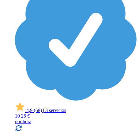
4,9
(68)
|
3 servicios
10
25 €
por hora