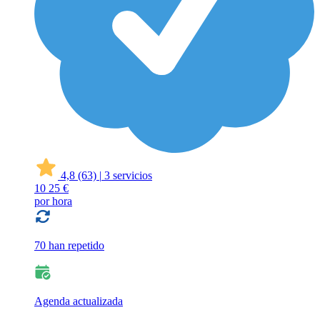
4,8
(63)
|
3 servicios
10
25 €
por hora
70 han repetido
Agenda actualizada