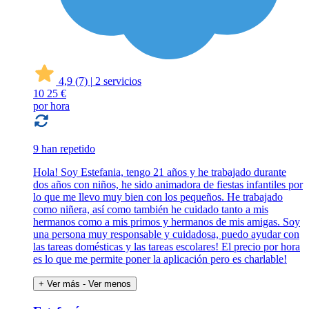
4,9
(7)
|
2 servicios
10
25 €
por hora
9 han repetido
Hola! Soy Estefania, tengo 21 años y he trabajado durante
dos años con niños, he sido animadora de fiestas infantiles por
lo que me llevo muy bien con los pequeños. He trabajado
como niñera, así como también he cuidado tanto a mis
hermanos como a mis primos y hermanos de mis amigas. Soy
una persona muy responsable y cuidadosa, puedo ayudar con
las tareas domésticas y las tareas escolares! El precio por hora
es lo que me permite poner la aplicación pero es charlable!
+ Ver más
- Ver menos