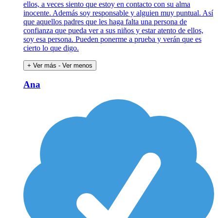
ellos, a veces siento que estoy en contacto con su alma
inocente. Además soy responsable y alguien muy puntual. Así
que aquellos padres que les haga falta una persona de
confianza que pueda ver a sus niños y estar atento de ellos,
soy esa persona. Pueden ponerme a prueba y verán que es
cierto lo que digo.
+ Ver más
- Ver menos
Ana