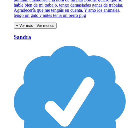
hable bien de mi trabajo, tengo demasiadas ganas de trabajar.
Agradecería que me tengáis en cuenta. Y amo los animales,
tengo un gato y antes tenia un perro pug
+ Ver más
- Ver menos
Sandra