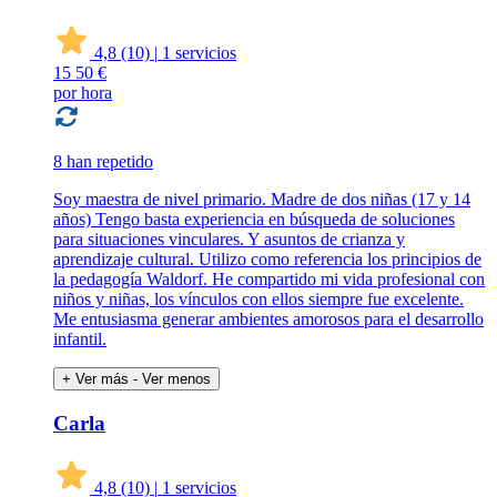
4,8
(10)
|
1 servicios
15
50 €
por hora
8 han repetido
Soy maestra de nivel primario. Madre de dos niñas (17 y 14
años) Tengo basta experiencia en búsqueda de soluciones
para situaciones vinculares. Y asuntos de crianza y
aprendizaje cultural. Utilizo como referencia los principios de
la pedagogía Waldorf. He compartido mi vida profesional con
niños y niñas, los vínculos con ellos siempre fue excelente.
Me entusiasma generar ambientes amorosos para el desarrollo
infantil.
+ Ver más
- Ver menos
Carla
4,8
(10)
|
1 servicios