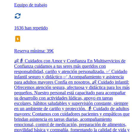
Equipo de trabajo
1636 han repetido
Reserva mínima: 39€
👶👵 Cuidados con Amor y Confianza En Multiservicios de
Confianza cuidamos a tus seres más queridos con
responsabilidad, cariño y atención personalizada. ✅ Cuidado
infantil seguro y didáctico ✅ Acompañamiento y asistencia
para adultos mayores Confía en nosotros. 👶 Cuidado infantil:
Ofrecemos atención segura, afectuosa y didáctica para los más
pequeños. Nuestro personal está capacitado para acompañar
su desarrollo con actividades lúdicas, apoyo en tareas
escolares, hábitos saludables y supervisión constante, siempre
en un ambiente de cariño y protección. 👵 Cuidado de adultos
mayores: Contamos con cuidadores pacientes y empáticos que
brindan asistencia en tareas diarias, acompañamiento
emocional, control de medicación, preparación de alimentos,
movilidad básica y compañía, fomentando la calidad de vida y