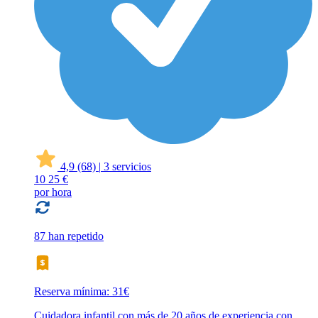
4,9
(68)
|
3 servicios
10
25 €
por hora
87 han repetido
Reserva mínima: 31€
Cuidadora infantil con más de 20 años de experiencia con