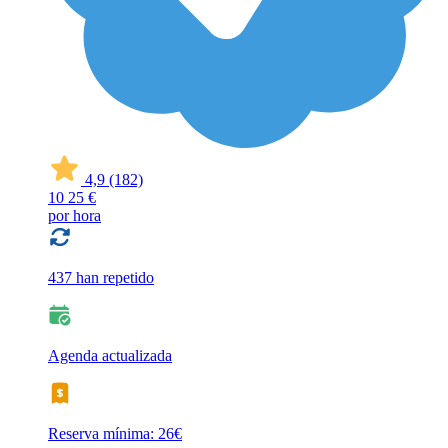
4,9
(182)
10
25 €
por hora
437 han repetido
Agenda actualizada
Reserva mínima: 26€