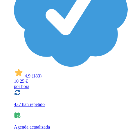
4,9
(183)
10
25 €
por hora
437 han repetido
Agenda actualizada