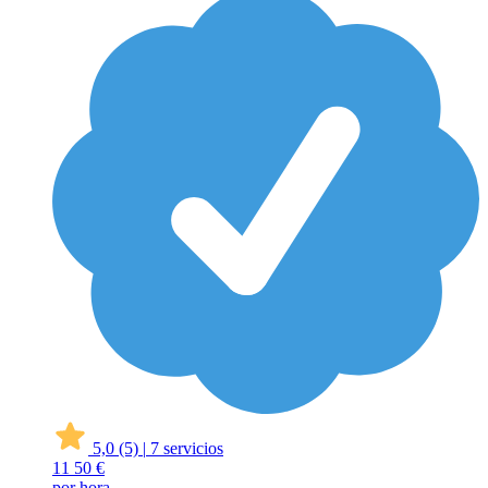
5,0
(5)
|
7 servicios
11
50 €
por hora