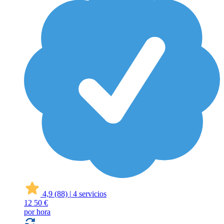
4,9
(88)
|
4 servicios
12
50 €
por hora