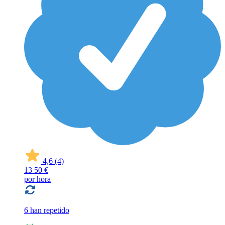
4,6
(4)
13
50 €
por hora
6 han repetido