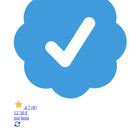
4,7
(8)
12
50 €
por hora