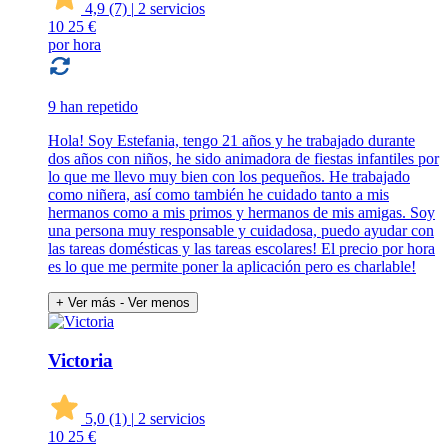
4,9
(7)
|
2 servicios
10
25 €
por hora
9 han repetido
Hola! Soy Estefania, tengo 21 años y he trabajado durante
dos años con niños, he sido animadora de fiestas infantiles por
lo que me llevo muy bien con los pequeños. He trabajado
como niñera, así como también he cuidado tanto a mis
hermanos como a mis primos y hermanos de mis amigas. Soy
una persona muy responsable y cuidadosa, puedo ayudar con
las tareas domésticas y las tareas escolares! El precio por hora
es lo que me permite poner la aplicación pero es charlable!
+ Ver más
- Ver menos
Victoria
5,0
(1)
|
2 servicios
10
25 €