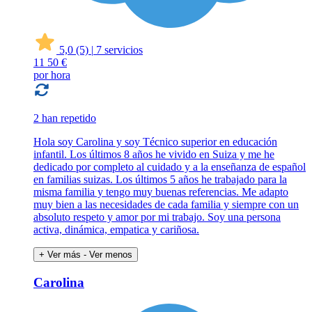
5,0
(5)
|
7 servicios
11
50 €
por hora
2 han repetido
Hola soy Carolina y soy Técnico superior en educación
infantil. Los últimos 8 años he vivido en Suiza y me he
dedicado por completo al cuidado y a la enseñanza de español
en familias suizas. Los últimos 5 años he trabajado para la
misma familia y tengo muy buenas referencias. Me adapto
muy bien a las necesidades de cada familia y siempre con un
absoluto respeto y amor por mi trabajo. Soy una persona
activa, dinámica, empatica y cariñosa.
+ Ver más
- Ver menos
Carolina