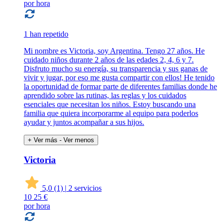
por hora
1 han repetido
Mi nombre es Victoria, soy Argentina. Tengo 27 años. He
cuidado niños durante 2 años de las edades 2, 4, 6 y 7.
Disfruto mucho su energía, su transparencia y sus ganas de
vivir y jugar, por eso me gusta compartir con ellos! He tenido
la oportunidad de formar parte de diferentes familias donde he
aprendido sobre las rutinas, las reglas y los cuidados
esenciales que necesitan los niños. Estoy buscando una
familia que quiera incorporarme al equipo para poderlos
ayudar y juntos acompañar a sus hijos.
+ Ver más
- Ver menos
Victoria
5,0
(1)
|
2 servicios
10
25 €
por hora