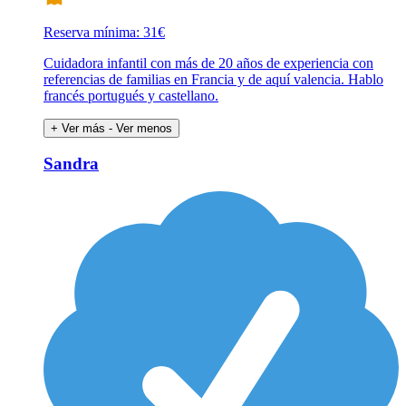
Reserva mínima: 31€
Cuidadora infantil con más de 20 años de experiencia con
referencias de familias en Francia y de aquí valencia. Hablo
francés portugués y castellano.
+ Ver más
- Ver menos
Sandra