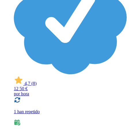
4,7
(8)
12
50 €
por hora
1 han repetido