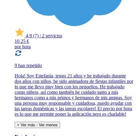
4,9
(7)
|
2 servicios
10
25 €
por hora
9 han repetido
Hola! Soy Estefania, tengo 21 años y he trabajado durante
dos años con niños, he sido animadora de fiestas infantiles por
lo que me llevo muy bien con los pequeños. He trabajado
como niñera, así como también he cuidado tanto a mis
hermanos como a mis primos y hermanos de mis amigas. Soy
una persona muy responsable y cuidadosa, puedo ayudar con
las tareas domésticas y las tareas escolares! El precio por hora
es lo que me permite poner la aplicación pero es charlable!
+ Ver más
- Ver menos