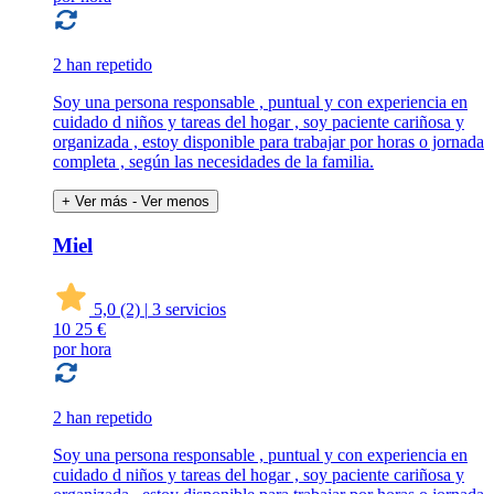
2 han repetido
Soy una persona responsable , puntual y con experiencia en
cuidado d niños y tareas del hogar , soy paciente cariñosa y
organizada , estoy disponible para trabajar por horas o jornada
completa , según las necesidades de la familia.
+ Ver más
- Ver menos
Miel
5,0
(2)
|
3 servicios
10
25 €
por hora
2 han repetido
Soy una persona responsable , puntual y con experiencia en
cuidado d niños y tareas del hogar , soy paciente cariñosa y