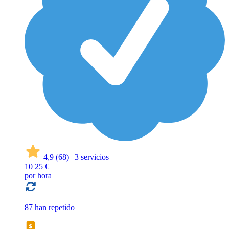
4,9
(68)
|
3 servicios
10
25 €
por hora
87 han repetido