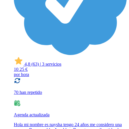
4,8
(63)
|
3 servicios
10
25 €
por hora
70 han repetido
Agenda actualizada
Hola mi nombre es naysha tengo 24 años me considero una