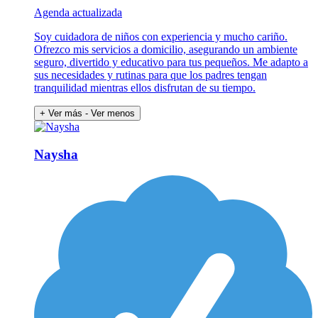
Agenda actualizada
Soy cuidadora de niños con experiencia y mucho cariño.
Ofrezco mis servicios a domicilio, asegurando un ambiente
seguro, divertido y educativo para tus pequeños. Me adapto a
sus necesidades y rutinas para que los padres tengan
tranquilidad mientras ellos disfrutan de su tiempo.
+ Ver más
- Ver menos
Naysha