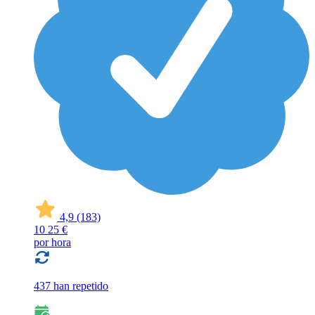
4,9
(183)
10
25 €
por hora
437 han repetido