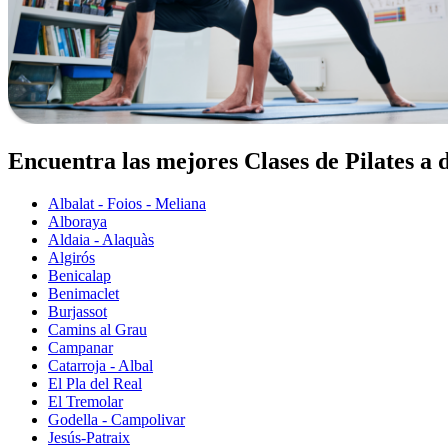
Encuentra las mejores Clases de Pilates a 
Albalat - Foios - Meliana
Alboraya
Aldaia - Alaquàs
Algirós
Benicalap
Benimaclet
Burjassot
Camins al Grau
Campanar
Catarroja - Albal
El Pla del Real
El Tremolar
Godella - Campolivar
Jesús-Patraix