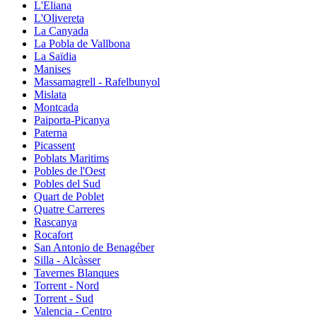
L'Eliana
L'Olivereta
La Canyada
La Pobla de Vallbona
La Saïdia
Manises
Massamagrell - Rafelbunyol
Mislata
Montcada
Paiporta-Picanya
Paterna
Picassent
Poblats Maritims
Pobles de l'Oest
Pobles del Sud
Quart de Poblet
Quatre Carreres
Rascanya
Rocafort
San Antonio de Benagéber
Silla - Alcàsser
Tavernes Blanques
Torrent - Nord
Torrent - Sud
Valencia - Centro