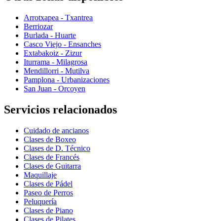
Arrotxapea - Txantrea
Berriozar
Burlada - Huarte
Casco Viejo - Ensanches
Extabakoiz - Zizur
Iturrama - Milagrosa
Mendillorri - Mutilva
Pamplona - Urbanizaciones
San Juan - Orcoyen
Servicios relacionados
Cuidado de ancianos
Clases de Boxeo
Clases de D. Técnico
Clases de Francés
Clases de Guitarra
Maquillaje
Clases de Pádel
Paseo de Perros
Peluquería
Clases de Piano
Clases de Pilates