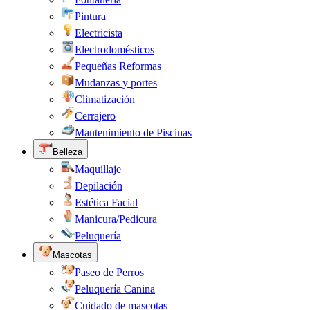
Pintura
Electricista
Electrodomésticos
Pequeñas Reformas
Mudanzas y portes
Climatización
Cerrajero
Mantenimiento de Piscinas
Belleza
Maquillaje
Depilación
Estética Facial
Manicura/Pedicura
Peluquería
Mascotas
Paseo de Perros
Peluquería Canina
Cuidado de mascotas