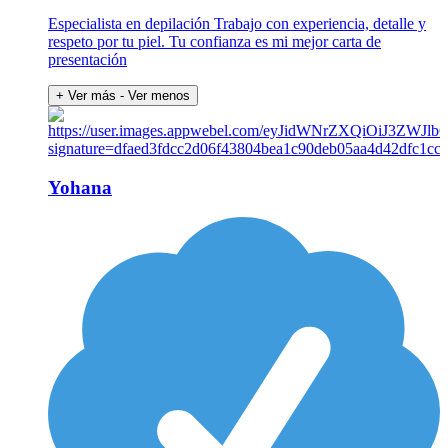
Especialista en depilación Trabajo con experiencia, detalle y
respeto por tu piel. Tu confianza es mi mejor carta de
presentación
+ Ver más
- Ver menos
Yohana