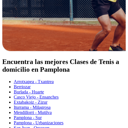
Encuentra las mejores Clases de Tenis a
domicilio en Pamplona
Arrotxapea - Txantrea
Berriozar
Burlada - Huarte
Casco Viejo - Ensanches
Extabakoiz - Zizur
Iturrama - Milagrosa
Mendillorri - Mutilva
Pamplona - Sur
Pamplona - Urbanizaciones
San Juan - Orcoyen