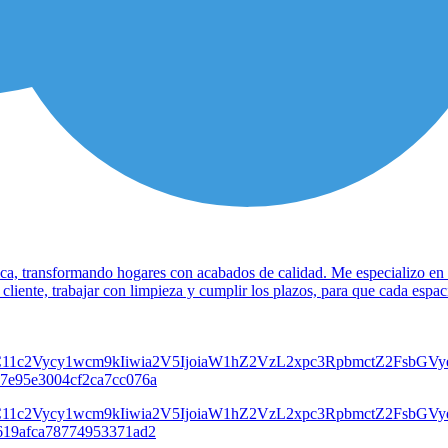
a, transformando hogares con acabados de calidad. Me especializo en pre
cliente, trabajar con limpieza y cumplir los plazos, para que cada espa