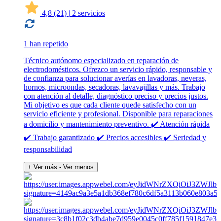
4,8
(21)
|
2 servicios
1 han repetido
Técnico autónomo especializado en reparación de
electrodomésticos. Ofrezco un servicio rápido, responsable y
de confianza para solucionar averías en lavadoras, neveras,
hornos, microondas, secadoras, lavavajillas y más. Trabajo
con atención al detalle, diagnóstico preciso y precios justos.
Mi objetivo es que cada cliente quede satisfecho con un
servicio eficiente y profesional. Disponible para reparaciones
a domicilio y mantenimiento preventivo. ✔️ Atención rápida
✔️ Trabajo garantizado ✔️ Precios accesibles ✔️ Seriedad y
responsabilidad
+ Ver más
- Ver menos