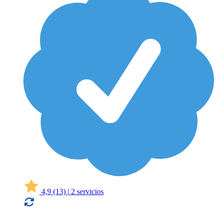
4,9
(13)
|
2 servicios