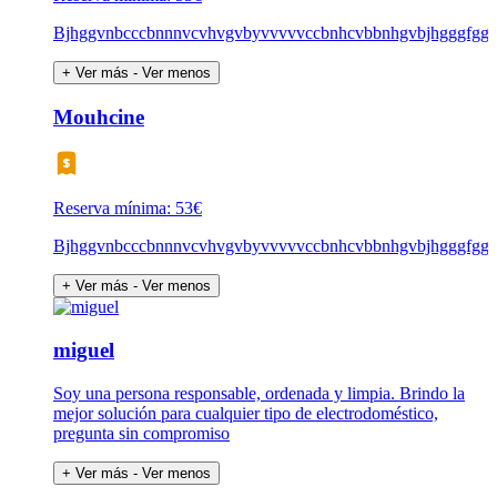
Bjhggvnbcccbnnnvcvhvgvbyvvvvvccbnhcvbbnhgvbjhgggfgg
+ Ver más
- Ver menos
Mouhcine
Reserva mínima: 53€
Bjhggvnbcccbnnnvcvhvgvbyvvvvvccbnhcvbbnhgvbjhgggfgg
+ Ver más
- Ver menos
miguel
Soy una persona responsable, ordenada y limpia. Brindo la
mejor solución para cualquier tipo de electrodoméstico,
pregunta sin compromiso
+ Ver más
- Ver menos