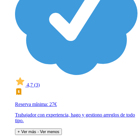
4,7
(3)
Reserva mínima: 27€
Trabajador con experiencia, hago y gestiono arreglos de todo
tipo.
+ Ver más
- Ver menos