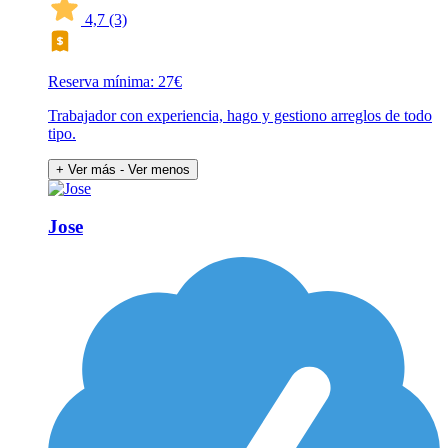
4,7
(3)
Reserva mínima: 27€
Trabajador con experiencia, hago y gestiono arreglos de todo
tipo.
+ Ver más
- Ver menos
Jose