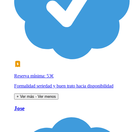
Reserva mínima: 53€
Formalidad seriedad y buen trato hacia disponibilidad
+ Ver más
- Ver menos
Jose