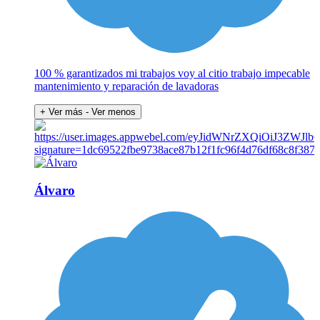
100 % garantizados mi trabajos voy al citio trabajo impecable
mantenimiento y reparación de lavadoras
+ Ver más
- Ver menos
Álvaro