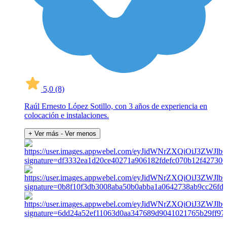
5,0
(8)
Raúl Ernesto López Sotillo, con 3 años de experiencia en
colocación e instalaciones.
+ Ver más
- Ver menos