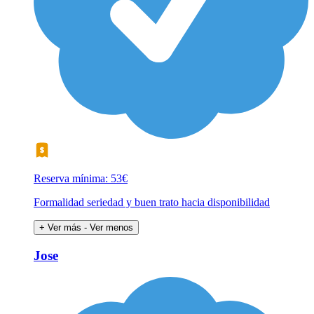
Reserva mínima: 53€
Formalidad seriedad y buen trato hacia disponibilidad
+ Ver más
- Ver menos
Jose