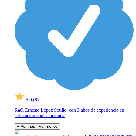
5,0
(8)
Raúl Ernesto López Sotillo, con 3 años de experiencia en
colocación e instalaciones.
+ Ver más
- Ver menos