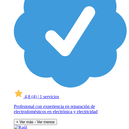
4,8
(4)
|
1 servicios
Profesional con experiencia en reparación de
electrodomésticos en electrónica y electricidad
+ Ver más
- Ver menos