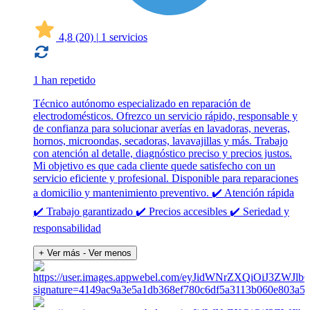
4,8
(20)
|
1 servicios
1 han repetido
Técnico autónomo especializado en reparación de
electrodomésticos. Ofrezco un servicio rápido, responsable y
de confianza para solucionar averías en lavadoras, neveras,
hornos, microondas, secadoras, lavavajillas y más. Trabajo
con atención al detalle, diagnóstico preciso y precios justos.
Mi objetivo es que cada cliente quede satisfecho con un
servicio eficiente y profesional. Disponible para reparaciones
a domicilio y mantenimiento preventivo. ✔️ Atención rápida
✔️ Trabajo garantizado ✔️ Precios accesibles ✔️ Seriedad y
responsabilidad
+ Ver más
- Ver menos