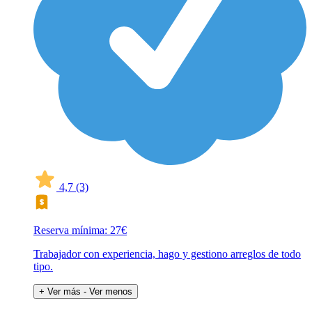
4,7
(3)
Reserva mínima: 27€
Trabajador con experiencia, hago y gestiono arreglos de todo
tipo.
+ Ver más
- Ver menos