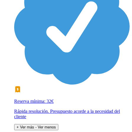
Reserva mínima: 32€
Rápida resolución. Presupuesto acorde a la necesidad del
cliente
+ Ver más
- Ver menos