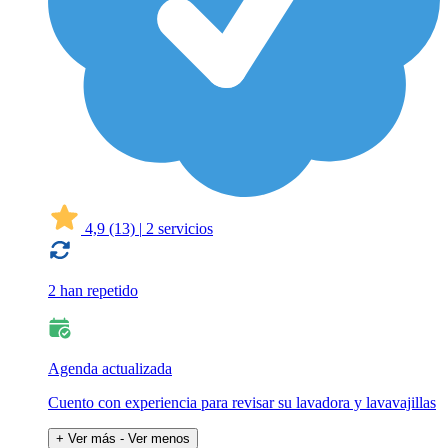
4,9
(13)
|
2 servicios
2 han repetido
Agenda actualizada
Cuento con experiencia para revisar su lavadora y lavavajillas
+ Ver más
- Ver menos