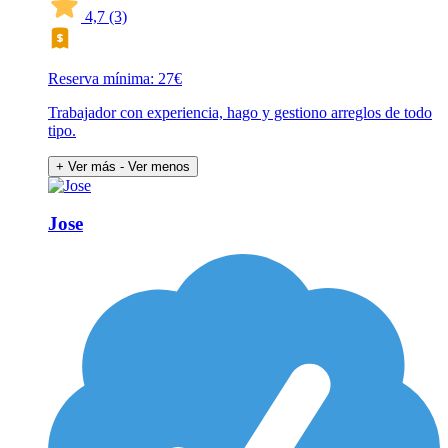
4,7
(3)
Reserva mínima: 27€
Trabajador con experiencia, hago y gestiono arreglos de todo
tipo.
+ Ver más
- Ver menos
Jose