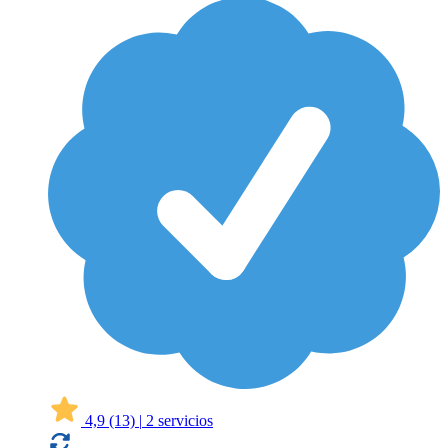
4,9
(13)
|
2 servicios