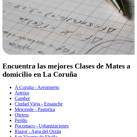
Encuentra las mejores Clases de Mates a
domicilio en La Coruña
A Coruña - Aeropuerto
Arteixo
Cambre
Ciudad Vieja - Ensanche
Meicende - Pastoriza
Oleiros
Perillo
Pocomaco - Urbanizaciones
Riazor - Agra del Orzán
San Vicente de Elviña