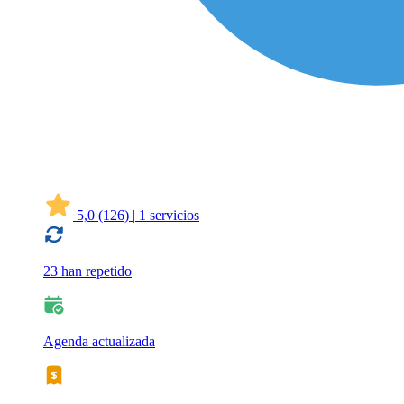
5,0
(126)
|
1 servicios
23 han repetido
Agenda actualizada