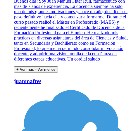
Buenos días: Soy Juan Manuel Filter Rull, farmacéutico con
más de 7 años de experiencia. La docencia siempre ha sido
una de mis grandes motivaciones y, hace un año, decidí dar el
paso definitivo hacia ella y comenzar a formarme. Durante el
curso pasado realicé el Máster en Profesorado (MAES) y
recientemente he finalizado el Certificado de Docencia de la
Formación Profesional para el Empleo. He realizado mis
prácticas en diversas asignaturas del área de Ciencias y Salud,
tanto en Secundaria y Bachillerato como en Formación
Profesional, lo que me ha permitido consolidar mi vocación
docente y adquirir una visión amplia de la enseñanza en
diferentes etapas educativas. Un cordial saludo
+ Ver más
- Ver menos
juanmafres