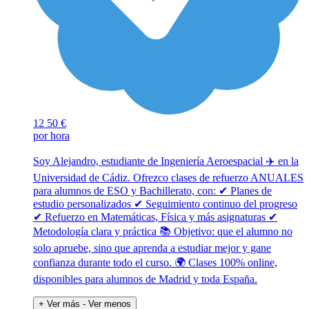
12
50 €
por hora
Soy Alejandro, estudiante de Ingeniería Aeroespacial ✈️ en la
Universidad de Cádiz. Ofrezco clases de refuerzo ANUALES
para alumnos de ESO y Bachillerato, con: ✔ Planes de
estudio personalizados ✔ Seguimiento continuo del progreso
✔ Refuerzo en Matemáticas, Física y más asignaturas ✔
Metodología clara y práctica 📚 Objetivo: que el alumno no
solo apruebe, sino que aprenda a estudiar mejor y gane
confianza durante todo el curso. 🌍 Clases 100% online,
disponibles para alumnos de Madrid y toda España.
+ Ver más
- Ver menos