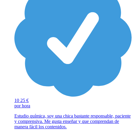
10
25 €
por hora
Estudio química, soy una chica bastante responsable, paciente
y comprensiva. Me gusta enseñar y que comprendan de
manera fácil los contenidos.