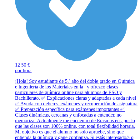
12
50 €
por hora
¡Hola! Soy estudiante de 5.º año del doble grado en Química
e Ingeniería de los Materiales en la , y ofrezco clases
particulares de química online para alumnos de ESO y
Bachillerato. ✅ Explicaciones claras y adaptadas a cada nivel
✅ Ayuda con deberes, exámenes y recuperación de asignatura
✅ Preparación específica para exámenes importantes ✅
Clases dinámicas, cercanas y enfocadas a entender, no
memorizar Actualmente me encuentro de Erasmus en , por lo
que las clases son 100% online, con total flexibilidad horaria.
Mi objetivo es que el alumno no solo apruebe, sino que
entienda la química y gane confianza. Si estás interesado/a o