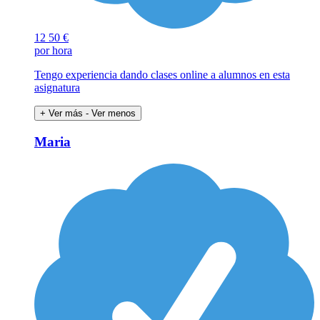
12
50 €
por hora
Tengo experiencia dando clases online a alumnos en esta
asignatura
+ Ver más
- Ver menos
Maria