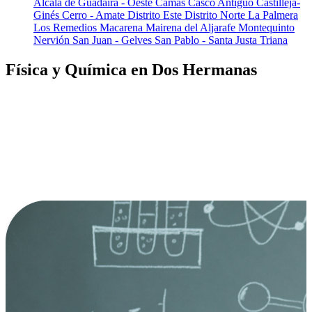
Alcalá de Guadaíra - Oeste
Camas
Casco Antiguo
Castilleja-
Ginés
Cerro - Amate
Distrito Este
Distrito Norte
La Palmera
Los Remedios
Macarena
Mairena del Aljarafe
Montequinto
Nervión
San Juan - Gelves
San Pablo - Santa Justa
Triana
Física y Química en Dos Hermanas