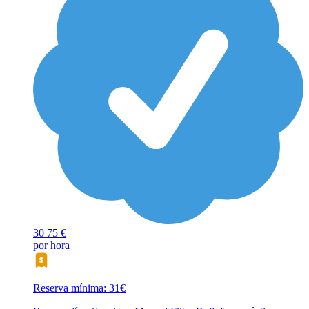
30
75 €
por hora
Reserva mínima: 31€