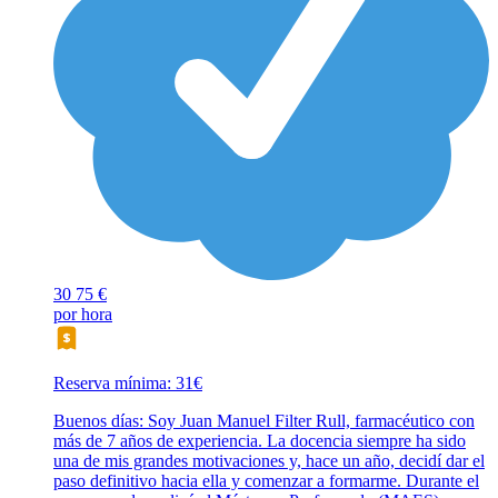
30
75 €
por hora
Reserva mínima: 31€
Buenos días: Soy Juan Manuel Filter Rull, farmacéutico con
más de 7 años de experiencia. La docencia siempre ha sido
una de mis grandes motivaciones y, hace un año, decidí dar el
paso definitivo hacia ella y comenzar a formarme. Durante el