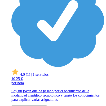
4,0
(1)
|
1 servicios
10
25 €
por hora
Soy un joven que ha pasado por el bachillerato de la
modalidad científico tecnológico y tengo los conocimientos
para explicar varias asignaturas