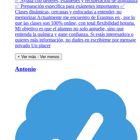
✅ Ayuda con deberes, exámenes y recuperación de asignatura
✅ Preparación específica para exámenes importantes ✅
Clases dinámicas, cercanas y enfocadas a entender, no
memorizar Actualmente me encuentro de Erasmus en , por lo
que las clases son 100% online, con total flexibilidad horaria.
Mi objetivo es que el alumno no solo apruebe, sino que
entienda la química y gane confianza. Si estás interesado/a o
quieres más información, no dudes en escribirme por mensaje
privado Un placer
+ Ver más
- Ver menos
Antonio