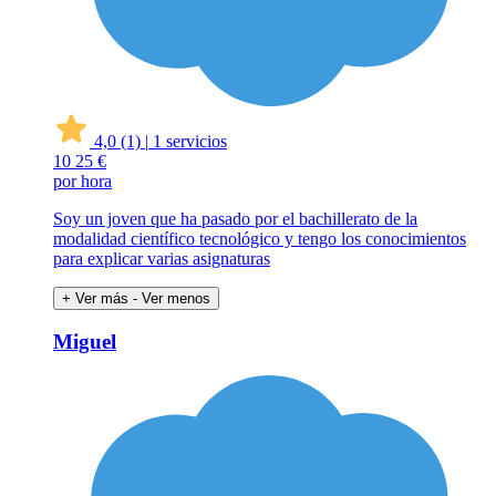
4,0
(1)
|
1 servicios
10
25 €
por hora
Soy un joven que ha pasado por el bachillerato de la
modalidad científico tecnológico y tengo los conocimientos
para explicar varias asignaturas
+ Ver más
- Ver menos
Miguel