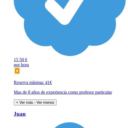
15
50 €
por hora
Reserva mínima: 41€
Mas de 8 años de experiencia como profesor particular
+ Ver más
- Ver menos
Juan