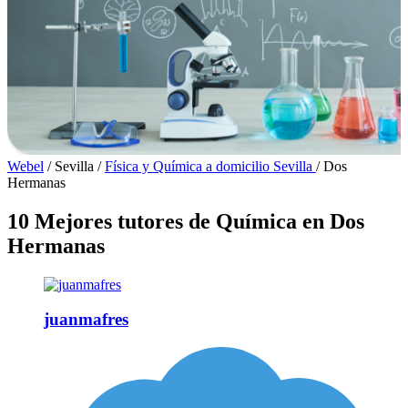
Webel
/
Sevilla
/
Física y Química a domicilio Sevilla
/
Dos
Hermanas
10 Mejores tutores de Química en Dos
Hermanas
juanmafres