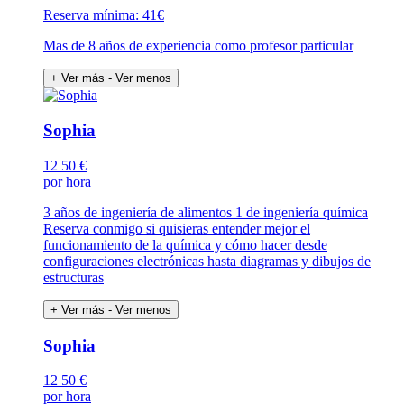
Reserva mínima: 41€
Mas de 8 años de experiencia como profesor particular
+ Ver más
- Ver menos
Sophia
12
50 €
por hora
3 años de ingeniería de alimentos 1 de ingeniería química
Reserva conmigo si quisieras entender mejor el
funcionamiento de la química y cómo hacer desde
configuraciones electrónicas hasta diagramas y dibujos de
estructuras
+ Ver más
- Ver menos
Sophia
12
50 €
por hora