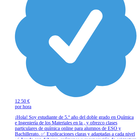
12
50 €
por hora
¡Hola! Soy estudiante de 5.º año del doble grado en Química
e Ingeniería de los Materiales en la , y ofrezco clases
particulares de química online para alumnos de ESO y
Bachillerato. ✅ Explicaciones claras y adaptadas a cada nivel