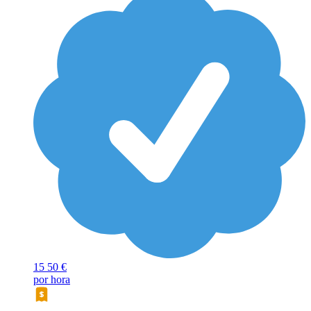
15
50 €
por hora