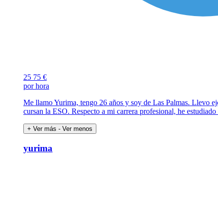
25
75 €
por hora
Me llamo Yurima, tengo 26 años y soy de Las Palmas. Llevo eje
cursan la ESO. Respecto a mi carrera profesional, he estudiado 
+ Ver más
- Ver menos
yurima