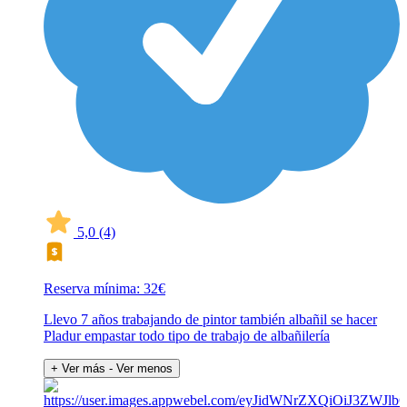
5,0
(4)
Reserva mínima: 32€
Llevo 7 años trabajando de pintor también albañil se hacer
Pladur empastar todo tipo de trabajo de albañilería
+ Ver más
- Ver menos