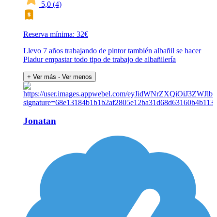
5,0
(4)
Reserva mínima: 32€
Llevo 7 años trabajando de pintor también albañil se hacer
Pladur empastar todo tipo de trabajo de albañilería
+ Ver más
- Ver menos
Jonatan