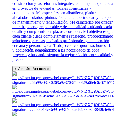
construcción y las reformas integrales, con amplia experiencia
en proyectos de viviendas, locales comerciales y
comunidades. Me especializo en albañilería, pladur,
alicatados, solados, pintura, fontanería, electricidad y trabajos
de mantenimiento y rehabilitación. Me caracterizo por ofrecer
un trabajo serio, responsable y de alta calidad, cuidando cada
detalle y cumpliendo los plazos acordados. Mi objetivo es que
cada cliente quede completamente satisfecho, proporcionando
soluciones prácticas, acabados profesionales y una atención
cercana y personalizada. Trabajo con compromiso, honestidad
y dedicación, adaptándome a las necesidades de cada
proyecto y buscando siempre la mejor relación entre calidad y
precio.
+ Ver más
- Ver menos