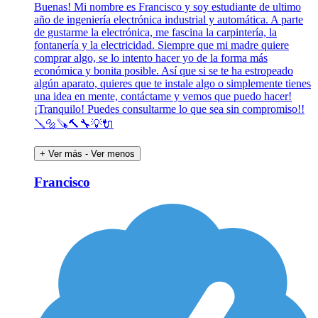
Buenas! Mi nombre es Francisco y soy estudiante de ultimo
año de ingeniería electrónica industrial y automática. A parte
de gustarme la electrónica, me fascina la carpintería, la
fontanería y la electricidad. Siempre que mi madre quiere
comprar algo, se lo intento hacer yo de la forma más
económica y bonita posible. Así que si se te ha estropeado
algún aparato, quieres que te instale algo o simplemente tienes
una idea en mente, contáctame y vemos que puedo hacer!
¡Tranquilo! Puedes consultarme lo que sea sin compromiso!!
🪛🔩🪚🔨🔧💡🔌
+ Ver más
- Ver menos
Francisco