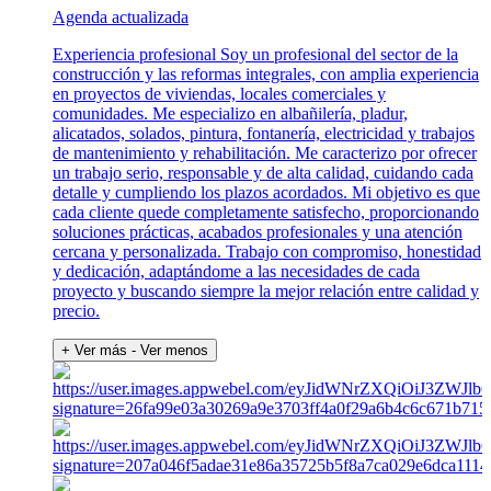
Agenda actualizada
Experiencia profesional Soy un profesional del sector de la
construcción y las reformas integrales, con amplia experiencia
en proyectos de viviendas, locales comerciales y
comunidades. Me especializo en albañilería, pladur,
alicatados, solados, pintura, fontanería, electricidad y trabajos
de mantenimiento y rehabilitación. Me caracterizo por ofrecer
un trabajo serio, responsable y de alta calidad, cuidando cada
detalle y cumpliendo los plazos acordados. Mi objetivo es que
cada cliente quede completamente satisfecho, proporcionando
soluciones prácticas, acabados profesionales y una atención
cercana y personalizada. Trabajo con compromiso, honestidad
y dedicación, adaptándome a las necesidades de cada
proyecto y buscando siempre la mejor relación entre calidad y
precio.
+ Ver más
- Ver menos