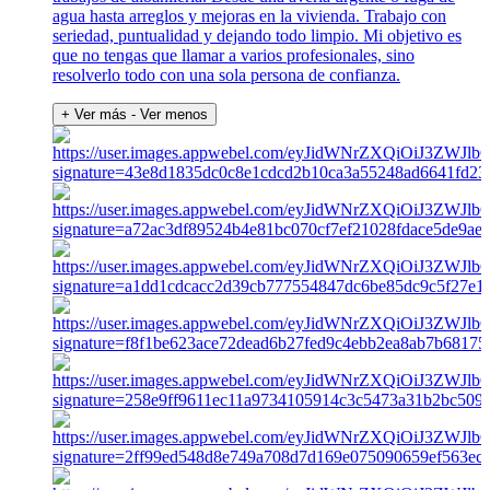
agua hasta arreglos y mejoras en la vivienda. Trabajo con
seriedad, puntualidad y dejando todo limpio. Mi objetivo es
que no tengas que llamar a varios profesionales, sino
resolverlo todo con una sola persona de confianza.
+ Ver más
- Ver menos