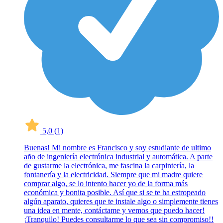
5,0
(1)
Buenas! Mi nombre es Francisco y soy estudiante de ultimo
año de ingeniería electrónica industrial y automática. A parte
de gustarme la electrónica, me fascina la carpintería, la
fontanería y la electricidad. Siempre que mi madre quiere
comprar algo, se lo intento hacer yo de la forma más
económica y bonita posible. Así que si se te ha estropeado
algún aparato, quieres que te instale algo o simplemente tienes
una idea en mente, contáctame y vemos que puedo hacer!
¡Tranquilo! Puedes consultarme lo que sea sin compromiso!!