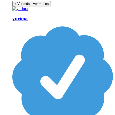
+ Ver más
- Ver menos
yurima