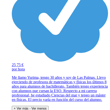
25
75 €
por hora
Me llamo Yurima, tengo 30 años y soy de Las Palmas. Llevo
ejerciendo de profesora de matemáticas y físicas los últimos 8
años para alumnos de bachillerato. También tengo experiencia
con alumnos que cursan la ESO. Respecto a mi carrera
profesional, he estudiado Ciencias del mar y tengo un máster
en físicas. El precio varía en función del curso del alumno.
+ Ver más
- Ver menos