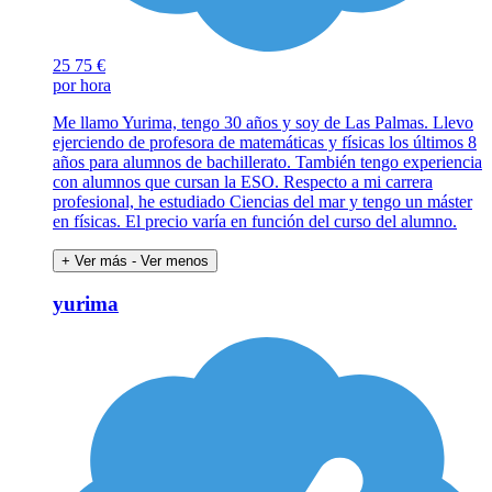
25
75 €
por hora
Me llamo Yurima, tengo 30 años y soy de Las Palmas. Llevo
ejerciendo de profesora de matemáticas y físicas los últimos 8
años para alumnos de bachillerato. También tengo experiencia
con alumnos que cursan la ESO. Respecto a mi carrera
profesional, he estudiado Ciencias del mar y tengo un máster
en físicas. El precio varía en función del curso del alumno.
+ Ver más
- Ver menos
yurima