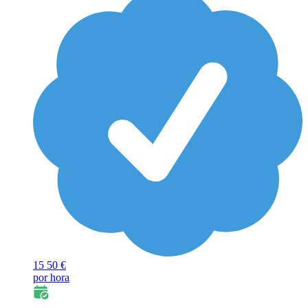
15
50 €
por hora