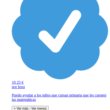
10
25 €
por hora
Puedo ayudar a los niños que cursan primaria que les cuesten
las matemáticas
+ Ver más
- Ver menos