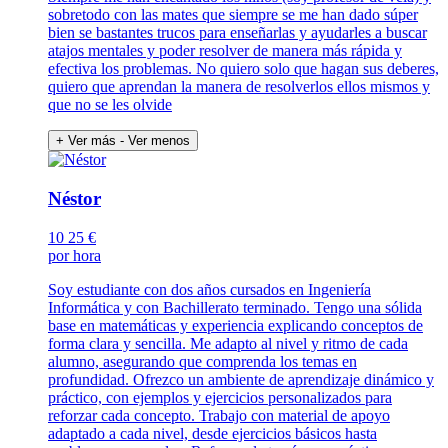
sobretodo con las mates que siempre se me han dado súper
bien se bastantes trucos para enseñarlas y ayudarles a buscar
atajos mentales y poder resolver de manera más rápida y
efectiva los problemas. No quiero solo que hagan sus deberes,
quiero que aprendan la manera de resolverlos ellos mismos y
que no se les olvide
+ Ver más
- Ver menos
Néstor
10
25 €
por hora
Soy estudiante con dos años cursados en Ingeniería
Informática y con Bachillerato terminado. Tengo una sólida
base en matemáticas y experiencia explicando conceptos de
forma clara y sencilla. Me adapto al nivel y ritmo de cada
alumno, asegurando que comprenda los temas en
profundidad. Ofrezco un ambiente de aprendizaje dinámico y
práctico, con ejemplos y ejercicios personalizados para
reforzar cada concepto. Trabajo con material de apoyo
adaptado a cada nivel, desde ejercicios básicos hasta