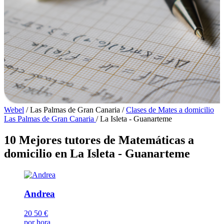
Webel
/
Las Palmas de Gran Canaria
/
Clases de Mates a domicilio
Las Palmas de Gran Canaria
/
La Isleta - Guanarteme
10 Mejores tutores de Matemáticas a
domicilio en La Isleta - Guanarteme
Andrea
20
50 €
por hora