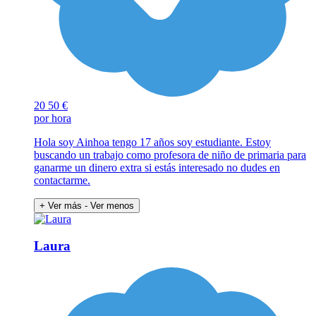
20
50 €
por hora
Hola soy Ainhoa tengo 17 años soy estudiante. Estoy
buscando un trabajo como profesora de niño de primaria para
ganarme un dinero extra si estás interesado no dudes en
contactarme.
+ Ver más
- Ver menos
Laura