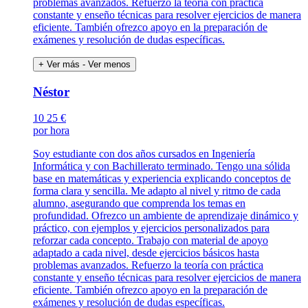
problemas avanzados. Refuerzo la teoría con práctica
constante y enseño técnicas para resolver ejercicios de manera
eficiente. También ofrezco apoyo en la preparación de
exámenes y resolución de dudas específicas.
+ Ver más
- Ver menos
Néstor
10
25 €
por hora
Soy estudiante con dos años cursados en Ingeniería
Informática y con Bachillerato terminado. Tengo una sólida
base en matemáticas y experiencia explicando conceptos de
forma clara y sencilla. Me adapto al nivel y ritmo de cada
alumno, asegurando que comprenda los temas en
profundidad. Ofrezco un ambiente de aprendizaje dinámico y
práctico, con ejemplos y ejercicios personalizados para
reforzar cada concepto. Trabajo con material de apoyo
adaptado a cada nivel, desde ejercicios básicos hasta
problemas avanzados. Refuerzo la teoría con práctica
constante y enseño técnicas para resolver ejercicios de manera
eficiente. También ofrezco apoyo en la preparación de
exámenes y resolución de dudas específicas.