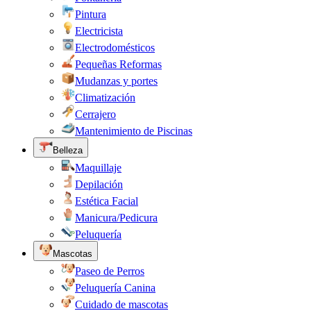
Pintura
Electricista
Electrodomésticos
Pequeñas Reformas
Mudanzas y portes
Climatización
Cerrajero
Mantenimiento de Piscinas
Belleza
Maquillaje
Depilación
Estética Facial
Manicura/Pedicura
Peluquería
Mascotas
Paseo de Perros
Peluquería Canina
Cuidado de mascotas