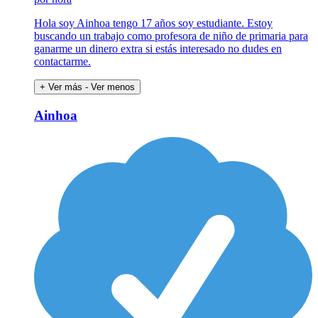
Hola soy Ainhoa tengo 17 años soy estudiante. Estoy
buscando un trabajo como profesora de niño de primaria para
ganarme un dinero extra si estás interesado no dudes en
contactarme.
+ Ver más
- Ver menos
Ainhoa