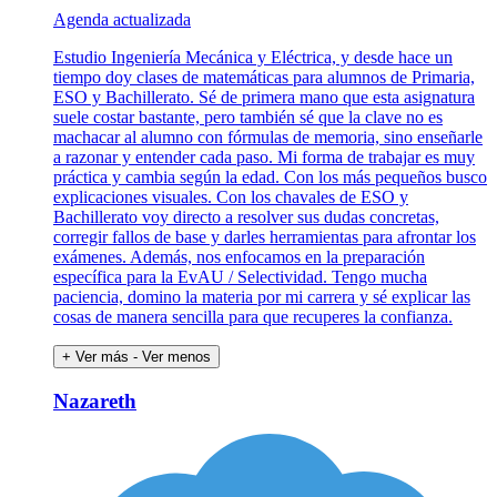
Agenda actualizada
Estudio Ingeniería Mecánica y Eléctrica, y desde hace un
tiempo doy clases de matemáticas para alumnos de Primaria,
ESO y Bachillerato. Sé de primera mano que esta asignatura
suele costar bastante, pero también sé que la clave no es
machacar al alumno con fórmulas de memoria, sino enseñarle
a razonar y entender cada paso. Mi forma de trabajar es muy
práctica y cambia según la edad. Con los más pequeños busco
explicaciones visuales. Con los chavales de ESO y
Bachillerato voy directo a resolver sus dudas concretas,
corregir fallos de base y darles herramientas para afrontar los
exámenes. Además, nos enfocamos en la preparación
específica para la EvAU / Selectividad. Tengo mucha
paciencia, domino la materia por mi carrera y sé explicar las
cosas de manera sencilla para que recuperes la confianza.
+ Ver más
- Ver menos
Nazareth