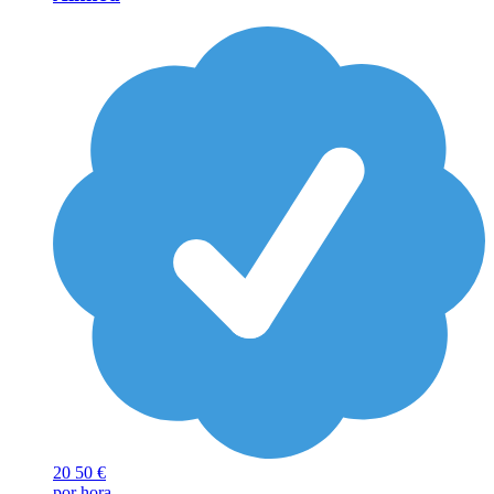
20
50 €
por hora