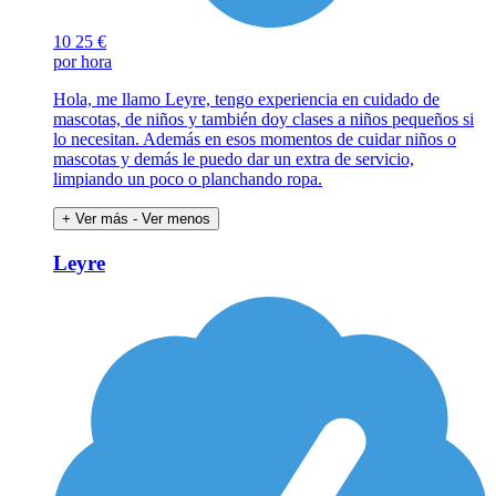
10
25 €
por hora
Hola, me llamo Leyre, tengo experiencia en cuidado de
mascotas, de niños y también doy clases a niños pequeños si
lo necesitan. Además en esos momentos de cuidar niños o
mascotas y demás le puedo dar un extra de servicio,
limpiando un poco o planchando ropa.
+ Ver más
- Ver menos
Leyre