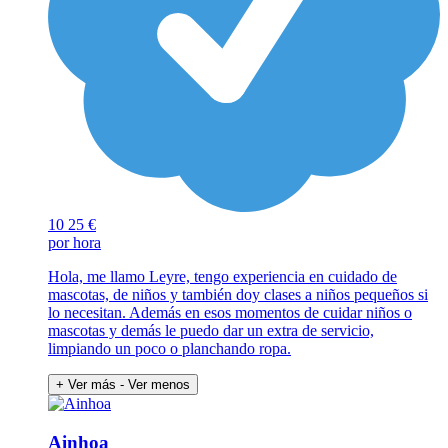
10
25 €
por hora
Hola, me llamo Leyre, tengo experiencia en cuidado de
mascotas, de niños y también doy clases a niños pequeños si
lo necesitan. Además en esos momentos de cuidar niños o
mascotas y demás le puedo dar un extra de servicio,
limpiando un poco o planchando ropa.
+ Ver más
- Ver menos
Ainhoa