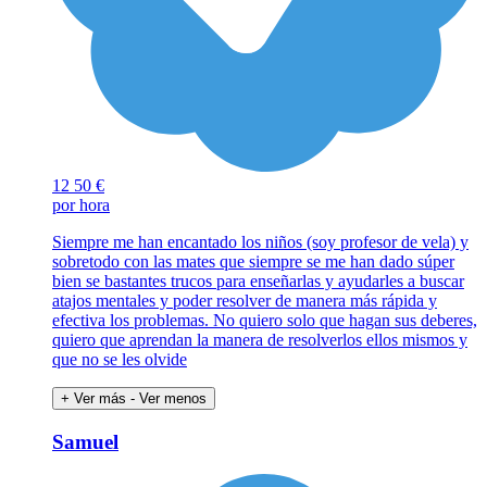
12
50 €
por hora
Siempre me han encantado los niños (soy profesor de vela) y
sobretodo con las mates que siempre se me han dado súper
bien se bastantes trucos para enseñarlas y ayudarles a buscar
atajos mentales y poder resolver de manera más rápida y
efectiva los problemas. No quiero solo que hagan sus deberes,
quiero que aprendan la manera de resolverlos ellos mismos y
que no se les olvide
+ Ver más
- Ver menos
Samuel