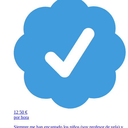
12
50 €
por hora
Siempre me han encantado los niños (soy profesor de vela) y