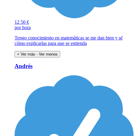
12
50 €
por hora
Tengo conocimiento en matemáticas se me dan bien y sé
cómo explicarlas para que se entienda
+ Ver más
- Ver menos
Andrés