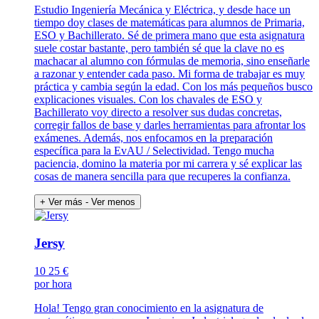
Estudio Ingeniería Mecánica y Eléctrica, y desde hace un
tiempo doy clases de matemáticas para alumnos de Primaria,
ESO y Bachillerato. Sé de primera mano que esta asignatura
suele costar bastante, pero también sé que la clave no es
machacar al alumno con fórmulas de memoria, sino enseñarle
a razonar y entender cada paso. Mi forma de trabajar es muy
práctica y cambia según la edad. Con los más pequeños busco
explicaciones visuales. Con los chavales de ESO y
Bachillerato voy directo a resolver sus dudas concretas,
corregir fallos de base y darles herramientas para afrontar los
exámenes. Además, nos enfocamos en la preparación
específica para la EvAU / Selectividad. Tengo mucha
paciencia, domino la materia por mi carrera y sé explicar las
cosas de manera sencilla para que recuperes la confianza.
+ Ver más
- Ver menos
Jersy
10
25 €
por hora
Hola! Tengo gran conocimiento en la asignatura de