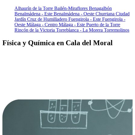
Alhaurín de la Torre
Bailén-Miraflores
Benagalbón
Benalmádena - Este
Benalmádena - Oeste
Churriana
Ciudad
Jardín
Cruz de Humilladero
Fuengirola - Este
Fuengirola -
Oeste
Málaga - Centro
Málaga - Este
Puerto de la Torre
Rincón de la Victoria
Torreblanca - La Morera
Torremolinos
Física y Química en Cala del Moral