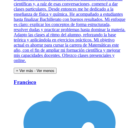
científicas y, a raíz de esas conversaciones, comencé a dar
clases particulares. Desde entonces me he dedicado a la
enseñanza de física y química. He acompañado a estudiantes
hasta finalizar Bachillerato con buenos resultados. Mi enfoque
es claro: explicar los conceptos de forma estructurada,
resolver dudas y practicar problemas hasta dominar la materia.
Adapto las clases al ritmo del alumno, reforzando la base
teórica y aplicándola en ejercicios prácticos. Mi objetivo
actual es ahorrar para cursar la carrera de Matemáticas este
año, con el fin de ampliar mi formación científica y mejorar
mis capacidades docentes. Ofrezco clases presenciales y
online.
+ Ver más
- Ver menos
Francisco